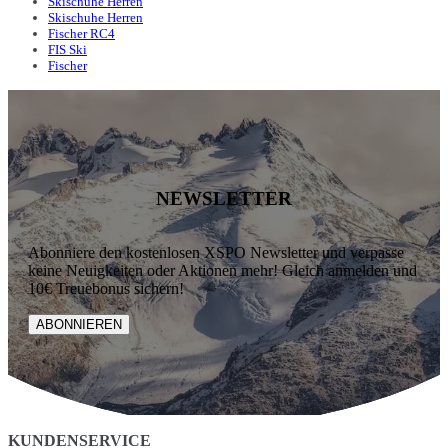
Skischuhe Herren
Skischuhe Herren
Fischer RC4
FIS Ski
Fischer
NEWSLETTER
Abonniere den kostenlosen XSPO Newsletter und verpasse
keine Neuigkeiten oder Aktionen mehr! Gleich anmelden und
10€ Treuebonus sichern!
ABONNIEREN
KUNDENSERVICE