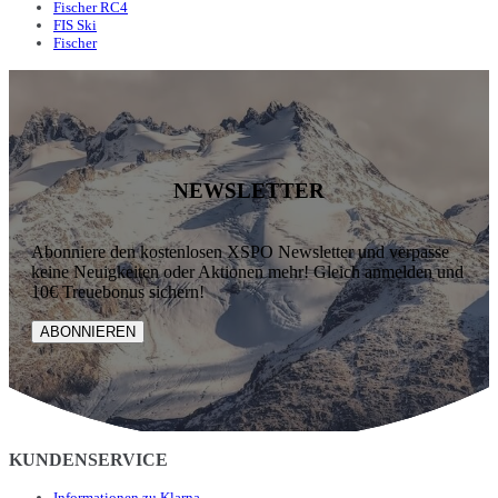
Fischer RC4
FIS Ski
Fischer
NEWSLETTER
Abonniere den kostenlosen XSPO Newsletter und verpasse
keine Neuigkeiten oder Aktionen mehr! Gleich anmelden und
10€ Treuebonus sichern!
ABONNIEREN
KUNDENSERVICE
Informationen zu Klarna