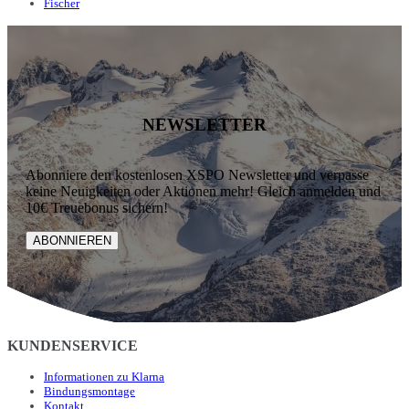
Fischer
NEWSLETTER
Abonniere den kostenlosen XSPO Newsletter und verpasse
keine Neuigkeiten oder Aktionen mehr! Gleich anmelden und
10€ Treuebonus sichern!
ABONNIEREN
KUNDENSERVICE
Informationen zu Klarna
Bindungsmontage
Kontakt