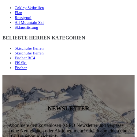
Oakley Skibrillen
Elan
Rossignol
All Mountain Ski
Skiausrüstung
BELIEBTE HERREN KATEGORIEN
Skischuhe Herren
Skischuhe Herren
Fischer RC4
FIS Ski
Fischer
NEWSLETTER
Abonniere den kostenlosen XSPO Newsletter und verpasse
keine Neuigkeiten oder Aktionen mehr! Gleich anmelden und
10€ Treuebonus sichern!