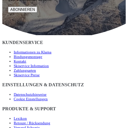
ABONNIEREN
KUNDENSERVICE
Informationen zu Klarna
Bindungsmontage
Kontakt
Skiservice Information
Zahlungsarten
Skiservice Preise
EINSTELLUNGEN & DATENSCHUTZ
Datenschutzhinweise
Cookie Einstellungen
PRODUKTE & SUPPORT
Lexikon
Retoure / Rücksendung
Versand Schweiz