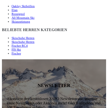
Oakley Skibrillen
Elan
Rossignol
All Mountain Ski
Skiausrüstung
BELIEBTE HERREN KATEGORIEN
Skischuhe Herren
Skischuhe Herren
Fischer RC4
FIS Ski
Fischer
NEWSLETTER
Abonniere den kostenlosen XSPO Newsletter und verpasse
keine Neuigkeiten oder Aktionen mehr! Gleich anmelden und
10€ Treuebonus sichern!