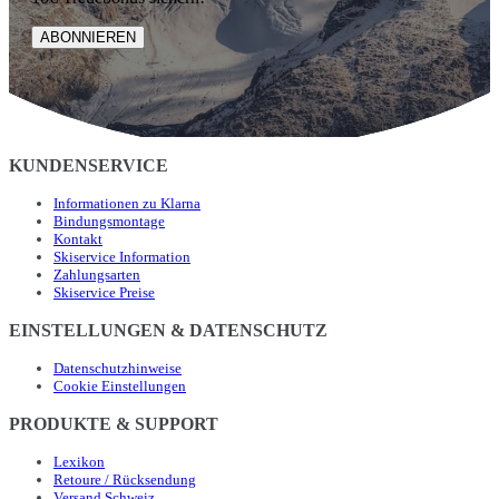
ABONNIEREN
KUNDENSERVICE
Informationen zu Klarna
Bindungsmontage
Kontakt
Skiservice Information
Zahlungsarten
Skiservice Preise
EINSTELLUNGEN & DATENSCHUTZ
Datenschutzhinweise
Cookie Einstellungen
PRODUKTE & SUPPORT
Lexikon
Retoure / Rücksendung
Versand Schweiz