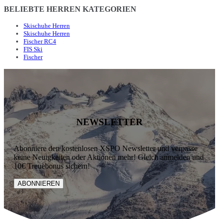
BELIEBTE HERREN KATEGORIEN
Skischuhe Herren
Skischuhe Herren
Fischer RC4
FIS Ski
Fischer
NEWSLETTER
Abonniere den kostenlosen XSPO Newsletter und verpasse
keine Neuigkeiten oder Aktionen mehr! Gleich anmelden und
10€ Treuebonus sichern!
ABONNIEREN