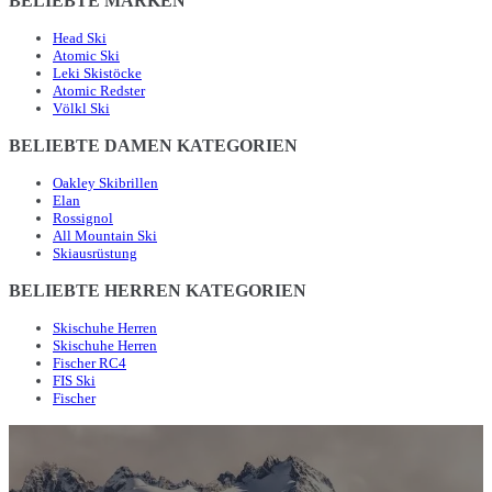
BELIEBTE MARKEN
Head Ski
Atomic Ski
Leki Skistöcke
Atomic Redster
Völkl Ski
BELIEBTE DAMEN KATEGORIEN
Oakley Skibrillen
Elan
Rossignol
All Mountain Ski
Skiausrüstung
BELIEBTE HERREN KATEGORIEN
Skischuhe Herren
Skischuhe Herren
Fischer RC4
FIS Ski
Fischer