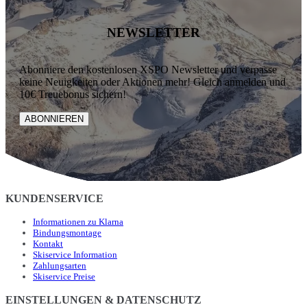
NEWSLETTER
Abonniere den kostenlosen XSPO Newsletter und verpasse
keine Neuigkeiten oder Aktionen mehr! Gleich anmelden und
10€ Treuebonus sichern!
ABONNIEREN
KUNDENSERVICE
Informationen zu Klarna
Bindungsmontage
Kontakt
Skiservice Information
Zahlungsarten
Skiservice Preise
EINSTELLUNGEN & DATENSCHUTZ