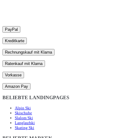
PayPal
Kreditkarte
Rechnungskauf mit Klarna
Ratenkauf mit Klarna
Vorkasse
Amazon Pay
BELIEBTE LANDINGPAGES
Alpin Ski
Skischuhe
Slalom Ski
Langlaufski
Skating Ski