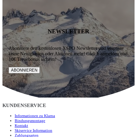
NEWSLETTER
Abonniere den kostenlosen XSPO Newsletter und verpasse
keine Neuigkeiten oder Aktionen mehr! Gleich anmelden und
10€ Treuebonus sichern!
ABONNIEREN
KUNDENSERVICE
Informationen zu Klarna
Bindungsmontage
Kontakt
Skiservice Information
Zahlungsarten