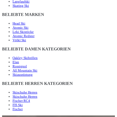
Langlaufski
Skating Ski
BELIEBTE MARKEN
Head Ski
Atomic Ski
Leki Skistöcke
Atomic Redster
Völkl Ski
BELIEBTE DAMEN KATEGORIEN
Oakley Skibrillen
Elan
Rossignol
All Mountain Ski
Skiausrüstung
BELIEBTE HERREN KATEGORIEN
Skischuhe Herren
Skischuhe Herren
Fischer RC4
FIS Ski
Fischer