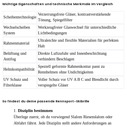
Wichtige Eigenschaften und technische Merkmale im Vergleich
Verzerrungsfreie Gläser, kontrastverstärkende
Scheibentechnologie
Tönung, Spiegelfilter
Wechselscheiben
Werkzeugfreier Glaswechsel für unterschiedliche
System
Lichtbedingungen
Ultraleichte und flexible Materialien für perfekten
Rahmenmaterial
Halt
Belüftung und
Direkte Luftzufuhr und Innenbeschichtung
Antifog
verhindern Beschlagen
Speziell geformte Rahmenkontur passt zu
Helmkompatibilität
Rennhelmen ohne Undichtigkeiten
UV Schutz und
Voller Schutz vor UV A B C und Blendlicht durch
Filterklasse
verspiegelte Gläser
So findest du deine passende Rennsport-Skibrille
Disziplin bestimmen
Überlege zuerst, ob du vorwiegend Slalom Riesenslalom oder
Abfahrt fährst. Jede Disziplin stellt andere Anforderungen an