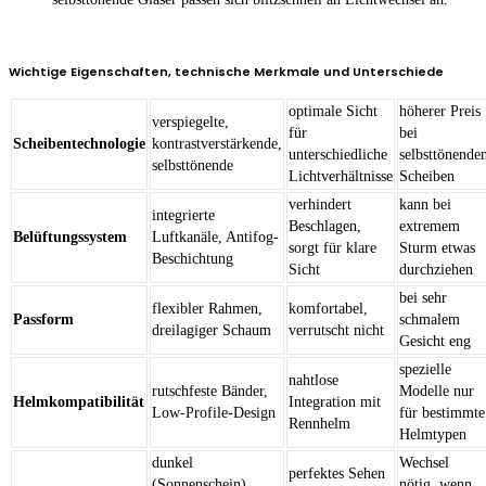
Wichtige Eigenschaften, technische Merkmale und Unterschiede
optimale Sicht
höherer Preis
verspiegelte,
für
bei
Scheibentechnologie
kontrastverstärkende,
unterschiedliche
selbsttönende
selbsttönende
Lichtverhältnisse
Scheiben
verhindert
kann bei
integrierte
Beschlagen,
extremem
Belüftungssystem
Luftkanäle, Antifog-
sorgt für klare
Sturm etwas
Beschichtung
Sicht
durchziehen
bei sehr
flexibler Rahmen,
komfortabel,
Passform
schmalem
dreilagiger Schaum
verrutscht nicht
Gesicht eng
spezielle
nahtlose
rutschfeste Bänder,
Modelle nur
Helmkompatibilität
Integration mit
Low-Profile-Design
für bestimmte
Rennhelm
Helmtypen
dunkel
Wechsel
perfektes Sehen
(Sonnenschein),
nötig, wenn