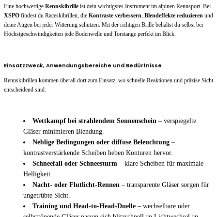
Eine hochwertige
Rennskibrille
ist dein wichtigstes Instrument im alpinen Rennsport. Bei
XSPO
findest du Raceskibrillen, die
Kontraste verbessern
,
Blendeffekte reduzieren
und
deine Augen bei jeder Witterung schützen. Mit der richtigen Brille behältst du selbst bei
Höchstgeschwindigkeiten jede Bodenwelle und Torstange perfekt im Blick.
Einsatzzweck, Anwendungsbereiche und Bedürfnisse
Rennskibrillen kommen überall dort zum Einsatz, wo schnelle Reaktionen und präzise Sicht
entscheidend sind:
Wettkampf bei strahlendem Sonnenschein
– verspiegelte
Gläser minimieren Blendung.
Neblige Bedingungen oder diffuse Beleuchtung
–
kontrastverstärkende Scheiben heben Konturen hervor.
Schneefall oder Schneesturm
– klare Scheiben für maximale
Helligkeit.
Nacht- oder Flutlicht-Rennen
– transparente Gläser sorgen für
ungetrübte Sicht.
Training und Head-to-Head-Duelle
– wechselbare oder
selbsttönende Gläser passen sich blitzschnell an Lichtwechsel an.