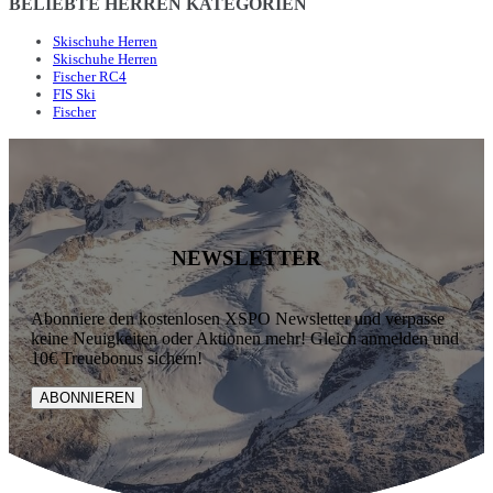
BELIEBTE HERREN KATEGORIEN
Skischuhe Herren
Skischuhe Herren
Fischer RC4
FIS Ski
Fischer
NEWSLETTER
Abonniere den kostenlosen XSPO Newsletter und verpasse
keine Neuigkeiten oder Aktionen mehr! Gleich anmelden und
10€ Treuebonus sichern!
ABONNIEREN