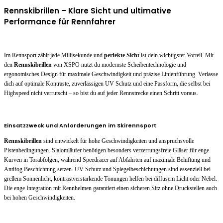
Rennskibrillen – Klare Sicht und ultimative
Performance für Rennfahrer
Im Rennsport zählt jede Millisekunde und
perfekte Sicht
ist dein wichtigster Vorteil. Mit
den
Rennskibrillen
von XSPO nutzt du modernste Scheibentechnologie und
ergonomisches Design für maximale Geschwindigkeit und präzise Linienführung. Verlasse
dich auf optimale Kontraste, zuverlässigen UV Schutz und eine Passform, die selbst bei
Highspeed nicht verrutscht – so bist du auf jeder Rennstrecke einen Schritt voraus.
Einsatzzweck und Anforderungen im Skirennsport
Rennskibrillen
sind entwickelt für hohe Geschwindigkeiten und anspruchsvolle
Pistenbedingungen. Slalomläufer benötigen besonders verzerrungsfreie Gläser für enge
Kurven in Torabfolgen, während Speedracer auf Abfahrten auf maximale Belüftung und
Antifog Beschichtung setzen. UV Schutz und Spiegelbeschichtungen sind essenziell bei
grellem Sonnenlicht, kontrastverstärkende Tönungen helfen bei diffusem Licht oder Nebel.
Die enge Integration mit Rennhelmen garantiert einen sicheren Sitz ohne Druckstellen auch
bei hohen Geschwindigkeiten.