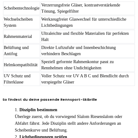
Verzerrungsfreie Gläser, kontrastverstärkende
Scheibentechnologie
Tönung, Spiegelfilter
Wechselscheiben
Werkzeugfreier Glaswechsel für unterschiedliche
System
Lichtbedingungen
Ultraleichte und flexible Materialien für perfekten
Rahmenmaterial
Halt
Belüftung und
Direkte Luftzufuhr und Innenbeschichtung
Antifog
verhindern Beschlagen
Speziell geformte Rahmenkontur passt zu
Helmkompatibilität
Rennhelmen ohne Undichtigkeiten
UV Schutz und
Voller Schutz vor UV A B C und Blendlicht durch
Filterklasse
verspiegelte Gläser
So findest du deine passende Rennsport-Skibrille
Disziplin bestimmen
Überlege zuerst, ob du vorwiegend Slalom Riesenslalom oder
Abfahrt fährst. Jede Disziplin stellt andere Anforderungen an
Scheibenkurve und Belüftung.
Lichtbedingungen prüfen