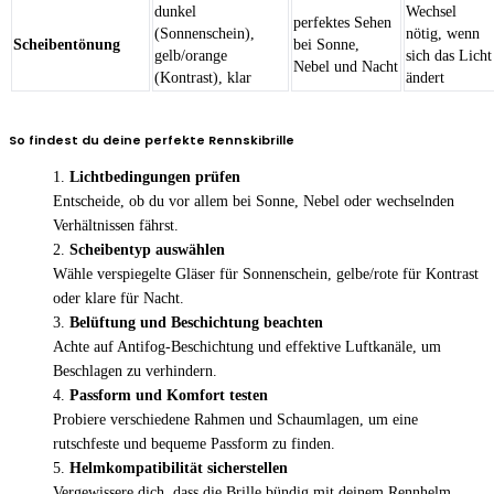
dunkel
Wechsel
perfektes Sehen
(Sonnenschein),
nötig, wenn
Scheibentönung
bei Sonne,
gelb/orange
sich das Licht
Nebel und Nacht
(Kontrast), klar
ändert
So findest du deine perfekte Rennskibrille
Lichtbedingungen prüfen
Entscheide, ob du vor allem bei Sonne, Nebel oder wechselnden
Verhältnissen fährst.
Scheibentyp auswählen
Wähle verspiegelte Gläser für Sonnenschein, gelbe/rote für Kontrast
oder klare für Nacht.
Belüftung und Beschichtung beachten
Achte auf Antifog-Beschichtung und effektive Luftkanäle, um
Beschlagen zu verhindern.
Passform und Komfort testen
Probiere verschiedene Rahmen und Schaumlagen, um eine
rutschfeste und bequeme Passform zu finden.
Helmkompatibilität sicherstellen
Vergewissere dich, dass die Brille bündig mit deinem Rennhelm