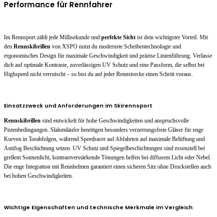
Performance für Rennfahrer
Im Rennsport zählt jede Millisekunde und
perfekte Sicht
ist dein wichtigster Vorteil. Mit
den
Rennskibrillen
von XSPO nutzt du modernste Scheibentechnologie und
ergonomisches Design für maximale Geschwindigkeit und präzise Linienführung. Verlasse
dich auf optimale Kontraste, zuverlässigen UV Schutz und eine Passform, die selbst bei
Highspeed nicht verrutscht – so bist du auf jeder Rennstrecke einen Schritt voraus.
Einsatzzweck und Anforderungen im Skirennsport
Rennskibrillen
sind entwickelt für hohe Geschwindigkeiten und anspruchsvolle
Pistenbedingungen. Slalomläufer benötigen besonders verzerrungsfreie Gläser für enge
Kurven in Torabfolgen, während Speedracer auf Abfahrten auf maximale Belüftung und
Antifog Beschichtung setzen. UV Schutz und Spiegelbeschichtungen sind essenziell bei
grellem Sonnenlicht, kontrastverstärkende Tönungen helfen bei diffusem Licht oder Nebel.
Die enge Integration mit Rennhelmen garantiert einen sicheren Sitz ohne Druckstellen auch
bei hohen Geschwindigkeiten.
Wichtige Eigenschaften und technische Merkmale im Vergleich