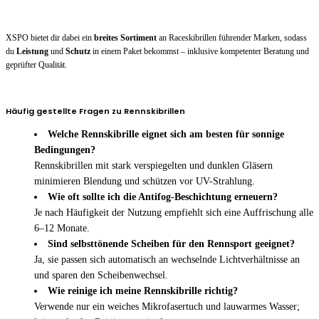
XSPO bietet dir dabei ein
breites Sortiment
an Raceskibrillen führender Marken, sodass
du
Leistung
und
Schutz
in einem Paket bekommst – inklusive kompetenter Beratung und
geprüfter Qualität.
Häufig gestellte Fragen zu Rennskibrillen
Welche Rennskibrille eignet sich am besten für sonnige
Bedingungen?
Rennskibrillen mit stark verspiegelten und dunklen Gläsern
minimieren Blendung und schützen vor UV-Strahlung.
Wie oft sollte ich die Antifog-Beschichtung erneuern?
Je nach Häufigkeit der Nutzung empfiehlt sich eine Auffrischung alle
6–12 Monate.
Sind selbsttönende Scheiben für den Rennsport geeignet?
Ja, sie passen sich automatisch an wechselnde Lichtverhältnisse an
und sparen den Scheibenwechsel.
Wie reinige ich meine Rennskibrille richtig?
Verwende nur ein weiches Mikrofasertuch und lauwarmes Wasser;