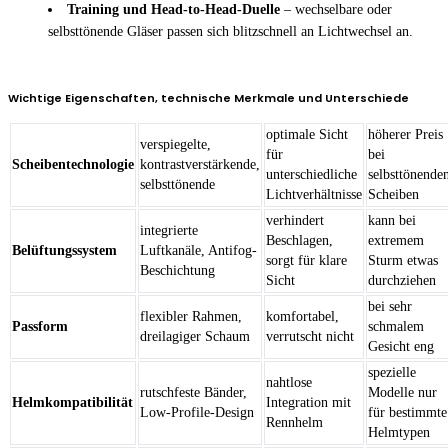
Training und Head-to-Head-Duelle
– wechselbare oder
selbsttönende Gläser passen sich blitzschnell an Lichtwechsel an.
Wichtige Eigenschaften, technische Merkmale und Unterschiede
optimale Sicht
höherer Preis
verspiegelte,
für
bei
Scheibentechnologie
kontrastverstärkende,
unterschiedliche
selbsttönende
selbsttönende
Lichtverhältnisse
Scheiben
verhindert
kann bei
integrierte
Beschlagen,
extremem
Belüftungssystem
Luftkanäle, Antifog-
sorgt für klare
Sturm etwas
Beschichtung
Sicht
durchziehen
bei sehr
flexibler Rahmen,
komfortabel,
Passform
schmalem
dreilagiger Schaum
verrutscht nicht
Gesicht eng
spezielle
nahtlose
rutschfeste Bänder,
Modelle nur
Helmkompatibilität
Integration mit
Low-Profile-Design
für bestimmte
Rennhelm
Helmtypen