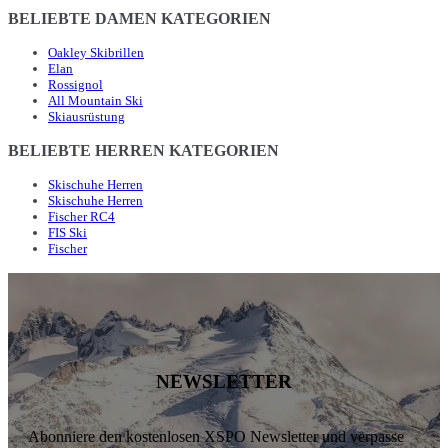
BELIEBTE DAMEN KATEGORIEN
Oakley Skibrillen
Elan
Rossignol
All Mountain Ski
Skiausrüstung
BELIEBTE HERREN KATEGORIEN
Skischuhe Herren
Skischuhe Herren
Fischer RC4
FIS Ski
Fischer
NEWSLETTER
Abonniere den kostenlosen XSPO Newsletter und verpasse