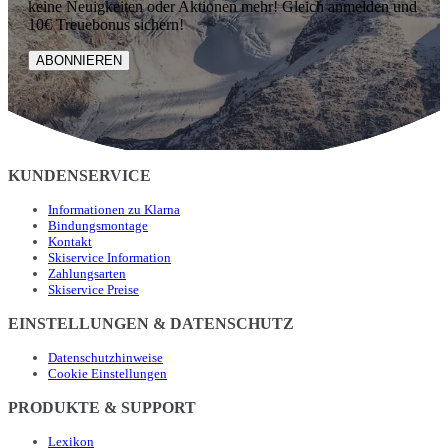
keine Neuigkeiten oder Aktionen mehr! Gleich anmelden und
10€ Treuebonus sichern!
ABONNIEREN
KUNDENSERVICE
Informationen zu Klarna
Bindungsmontage
Kontakt
Skiservice Information
Zahlungsarten
Skiservice Preise
EINSTELLUNGEN & DATENSCHUTZ
Datenschutzhinweise
Cookie Einstellungen
PRODUKTE & SUPPORT
Lexikon