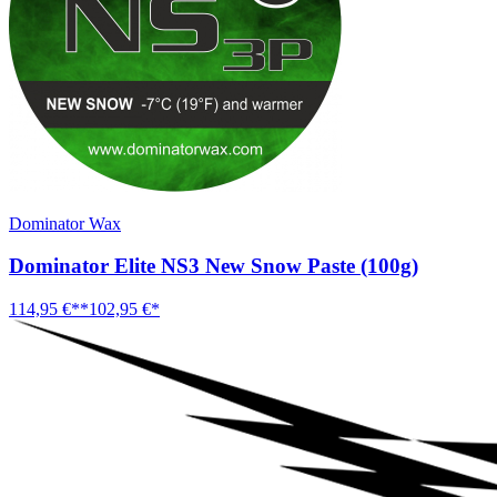
Dominator Wax
Dominator Elite NS3 New Snow Paste (100g)
114,95 €**
102,95 €*