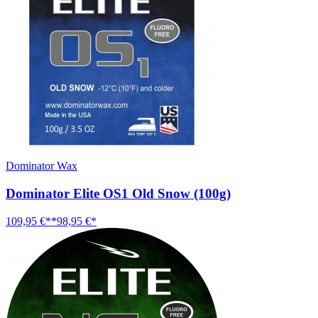
Dominator Wax
Dominator Elite OS1 Old Snow (100g)
109,95 €**
98,95 €*