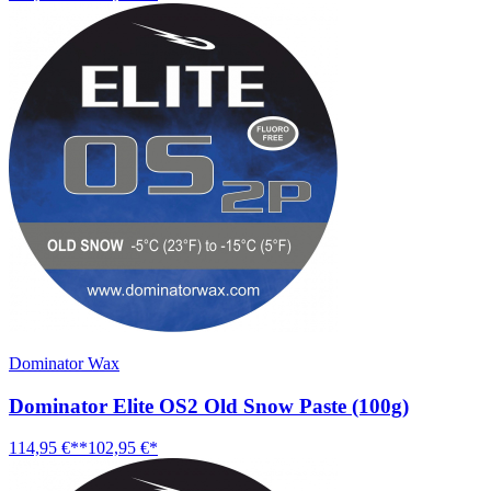
Dominator Wax
Dominator Elite OS2 Old Snow Paste (100g)
114,95 €**
102,95 €*