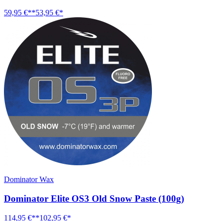
59,95 €**
53,95 €*
Dominator Wax
Dominator Elite OS3 Old Snow Paste (100g)
114,95 €**
102,95 €*