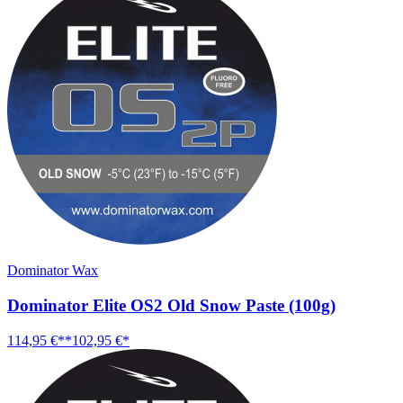
Dominator Wax
Dominator Elite OS2 Old Snow Paste (100g)
114,95 €**
102,95 €*