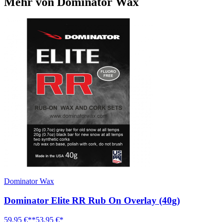
Mehr von Dominator Wax
Dominator Wax
Dominator Elite RR Rub On Overlay (40g)
59,95 €**
53,95 €*