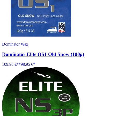
Dominator Wax
Dominator Elite OS1 Old Snow (100g)
109,95 €**
98,95 €*