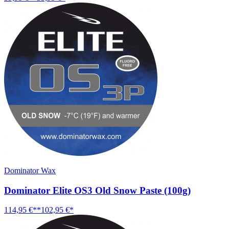
Dominator Wax
Dominator Elite OS3 Old Snow Paste (100g)
114,95 €**
102,95 €*