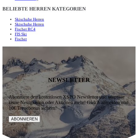
BELIEBTE HERREN KATEGORIEN
Skischuhe Herren
Skischuhe Herren
Fischer RC4
FIS Ski
Fischer
NEWSLETTER
Abonniere den kostenlosen XSPO Newsletter und verpasse
keine Neuigkeiten oder Aktionen mehr! Gleich anmelden und
10€ Treuebonus sichern!
ABONNIEREN