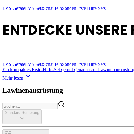
LVS Geräte
LVS Sets
Schaufeln
Sonden
Erste Hilfe Sets
ENTDECKE UNSERE
LVS Geräte
LVS Sets
Schaufeln
Sonden
Erste Hilfe Sets
Ein kompaktes Erste-Hilfe-Set gehört genauso zur Lawinenausrüstung 
Mehr lesen
Lawinenausrüstung
Standard Sortierung