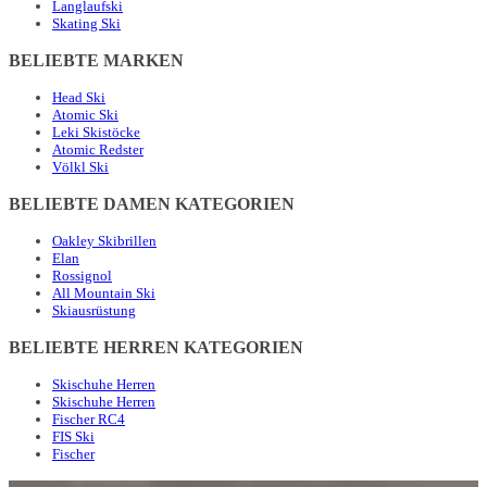
Langlaufski
Skating Ski
BELIEBTE MARKEN
Head Ski
Atomic Ski
Leki Skistöcke
Atomic Redster
Völkl Ski
BELIEBTE DAMEN KATEGORIEN
Oakley Skibrillen
Elan
Rossignol
All Mountain Ski
Skiausrüstung
BELIEBTE HERREN KATEGORIEN
Skischuhe Herren
Skischuhe Herren
Fischer RC4
FIS Ski
Fischer