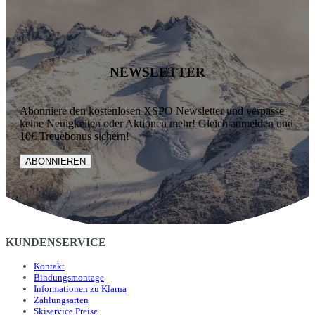
NEWSLETTER
Abonniere den kostenlosen XSPO Newsletter und verpasse
keine Neuigkeiten oder Aktionen mehr! Gleich anmelden und
10€ Treuebonus sichern!
ABONNIEREN
KUNDENSERVICE
Kontakt
Bindungsmontage
Informationen zu Klarna
Zahlungsarten
Skiservice Preise