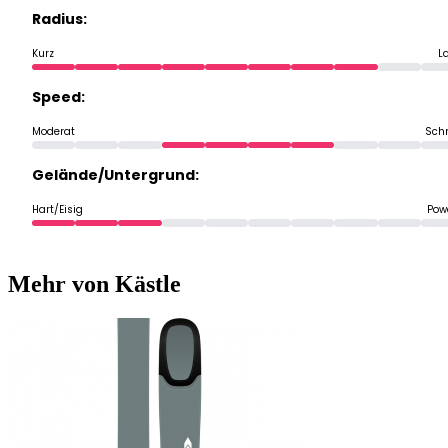
Radius:
Kurz
L
Speed:
Moderat
Schn
Gelände/Untergrund:
Hart/Eisig
Pow
Mehr von Kästle