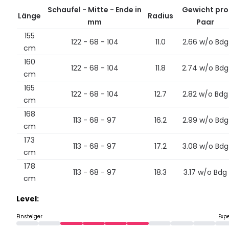
Schaufel - Mitte - Ende in
Gewicht pro
Länge
Radius
mm
Paar
155
122 - 68 - 104
11.0
2.66 w/o Bdg
cm
160
122 - 68 - 104
11.8
2.74 w/o Bdg
cm
165
122 - 68 - 104
12.7
2.82 w/o Bdg
cm
168
113 - 68 - 97
16.2
2.99 w/o Bdg
cm
173
113 - 68 - 97
17.2
3.08 w/o Bdg
cm
178
113 - 68 - 97
18.3
3.17 w/o Bdg
cm
Level:
Einsteiger
Exp