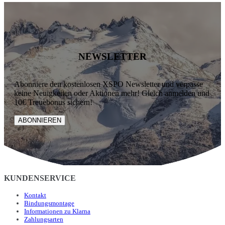
NEWSLETTER
Abonniere den kostenlosen XSPO Newsletter und verpasse
keine Neuigkeiten oder Aktionen mehr! Gleich anmelden und
10€ Treuebonus sichern!
ABONNIEREN
KUNDENSERVICE
Kontakt
Bindungsmontage
Informationen zu Klarna
Zahlungsarten