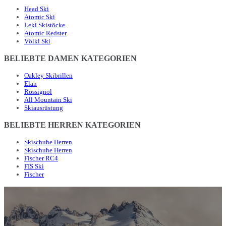
Head Ski
Atomic Ski
Leki Skistöcke
Atomic Redster
Völkl Ski
BELIEBTE DAMEN KATEGORIEN
Oakley Skibrillen
Elan
Rossignol
All Mountain Ski
Skiausrüstung
BELIEBTE HERREN KATEGORIEN
Skischuhe Herren
Skischuhe Herren
Fischer RC4
FIS Ski
Fischer