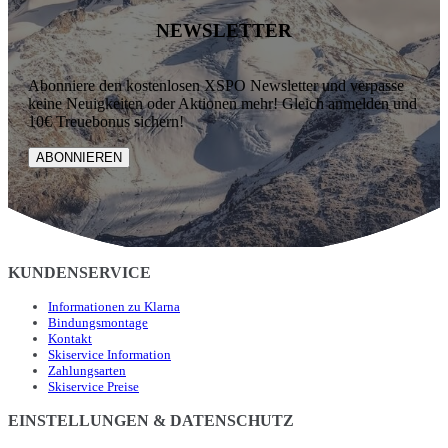
NEWSLETTER
Abonniere den kostenlosen XSPO Newsletter und verpasse
keine Neuigkeiten oder Aktionen mehr! Gleich anmelden und
10€ Treuebonus sichern!
ABONNIEREN
KUNDENSERVICE
Informationen zu Klarna
Bindungsmontage
Kontakt
Skiservice Information
Zahlungsarten
Skiservice Preise
EINSTELLUNGEN & DATENSCHUTZ