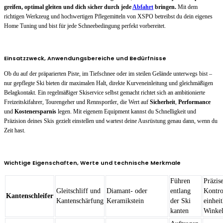
greifen, optimal gleiten und dich sicher durch jede
Abfahrt
bringen.
Mit dem
richtigen Werkzeug und hochwertigen Pflegemitteln von XSPO betreibst du dein eigenes
Home Tuning und bist für jede Schneebedingung perfekt vorbereitet.
Einsatzzweck, Anwendungsbereiche und Bedürfnisse
Ob du auf der präparierten Piste, im Tiefschnee oder im steilen Gelände unterwegs bist –
nur gepflegte Ski bieten dir maximalen Halt, direkte Kurveneinleitung und gleichmäßigen
Belagkontakt. Ein regelmäßiger Skiservice selbst gemacht richtet sich an ambitionierte
Freizeitskifahrer, Tourengeher und Rennsportler, die Wert auf
Sicherheit
,
Performance
und
Kostenersparnis
legen. Mit eigenem Equipment kannst du Schnelligkeit und
Präzision deines Skis gezielt einstellen und wartest deine Ausrüstung genau dann, wenn du
Zeit hast.
Wichtige Eigenschaften, Werte und technische Merkmale
Führen
Präzis
Gleitschliff und
Diamant- oder
entlang
Kontro
Kantenschleifer
Kantenschärfung
Keramikstein
der Ski
einheit
kanten
Winke