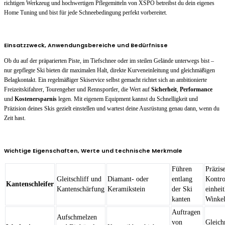
richtigen Werkzeug und hochwertigen Pflegemitteln von XSPO betreibst du dein eigenes
Home Tuning und bist für jede Schneebedingung perfekt vorbereitet.
Einsatzzweck, Anwendungsbereiche und Bedürfnisse
Ob du auf der präparierten Piste, im Tiefschnee oder im steilen Gelände unterwegs bist –
nur gepflegte Ski bieten dir maximalen Halt, direkte Kurveneinleitung und gleichmäßigen
Belagkontakt. Ein regelmäßiger Skiservice selbst gemacht richtet sich an ambitionierte
Freizeitskifahrer, Tourengeher und Rennsportler, die Wert auf
Sicherheit
,
Performance
und
Kostenersparnis
legen. Mit eigenem Equipment kannst du Schnelligkeit und
Präzision deines Skis gezielt einstellen und wartest deine Ausrüstung genau dann, wenn du
Zeit hast.
Wichtige Eigenschaften, Werte und technische Merkmale
Führen
Präzis
Gleitschliff und
Diamant- oder
entlang
Kontro
Kantenschleifer
Kantenschärfung
Keramikstein
der Ski
einheit
kanten
Winke
Auftragen
Aufschmelzen
von
Gleich