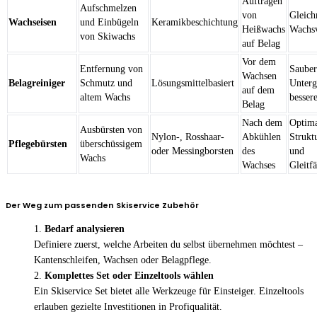
Auftragen
Aufschmelzen
von
Gleich
Wachseisen
und Einbügeln
Keramikbeschichtung
Heißwachs
Wachsv
von Skiwachs
auf Belag
Vor dem
Entfernung von
Sauber
Wachsen
Belagreiniger
Schmutz und
Lösungsmittelbasiert
Unterg
auf dem
altem Wachs
besser
Belag
Nach dem
Optima
Ausbürsten von
Nylon-, Rosshaar-
Abkühlen
Strukt
Pflegebürsten
überschüssigem
oder Messingborsten
des
und
Wachs
Wachses
Gleitfä
Der Weg zum passenden Skiservice Zubehör
Bedarf analysieren
Definiere zuerst, welche Arbeiten du selbst übernehmen möchtest –
Kantenschleifen, Wachsen oder Belagpflege.
Komplettes Set oder Einzeltools wählen
Ein Skiservice Set bietet alle Werkzeuge für Einsteiger. Einzeltools
erlauben gezielte Investitionen in Profiqualität.