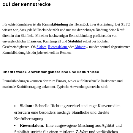
auf der Rennstrecke
Für echte Rennfahrer ist die
Rennskibindung
das Herzstück ihrer Ausrüstung. Bei XSPO
wissen wir, dass jede Millisekunde zählt und nur mit der richtigen Bindung deine Kraft
direkt in den Ski fließt. Mit einer hochwertigen Rennskibindung profitierst du von
unvergleichlicher
Präzision
,
Kantengriff
und
Stabilität
selbst bei höchsten
Geschwindigkeiten. Ob
Slalom
,
Riesenslalom
oder
Abfahrt
– mit der optimal abgestimmten
Rennskibindung bist du jederzeit voll im Rennen.
Einsatzzweck, Anwendungsbereiche und Bedürfnisse
Rennskibindungen kommen dort zum Einsatz, wo es auf blitzschnelle Reaktionen und
maximale Kraftübertragung ankommt. Typische Anwendungsbereiche sind:
Slalom:
Schnelle Richtungswechsel und enge Kurvenradien
erfordern eine besonders niedrige Standhöhe und direkte
Kraftübertragung.
Riesenslalom:
Eine ausgewogene Mischung aus Agilität und
Stabilität spricht für einen mittleren Z-Wert und verlässlichen