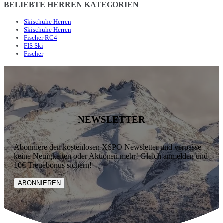
BELIEBTE HERREN KATEGORIEN
Skischuhe Herren
Skischuhe Herren
Fischer RC4
FIS Ski
Fischer
NEWSLETTER
Abonniere den kostenlosen XSPO Newsletter und verpasse
keine Neuigkeiten oder Aktionen mehr! Gleich anmelden und
10€ Treuebonus sichern!
ABONNIEREN