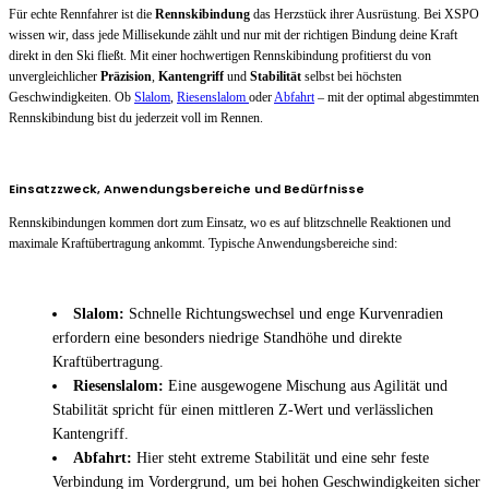
Für echte Rennfahrer ist die
Rennskibindung
das Herzstück ihrer Ausrüstung. Bei XSPO
wissen wir, dass jede Millisekunde zählt und nur mit der richtigen Bindung deine Kraft
direkt in den Ski fließt. Mit einer hochwertigen Rennskibindung profitierst du von
unvergleichlicher
Präzision
,
Kantengriff
und
Stabilität
selbst bei höchsten
Geschwindigkeiten. Ob
Slalom
,
Riesenslalom
oder
Abfahrt
– mit der optimal abgestimmten
Rennskibindung bist du jederzeit voll im Rennen.
Einsatzzweck, Anwendungsbereiche und Bedürfnisse
Rennskibindungen kommen dort zum Einsatz, wo es auf blitzschnelle Reaktionen und
maximale Kraftübertragung ankommt. Typische Anwendungsbereiche sind:
Slalom:
Schnelle Richtungswechsel und enge Kurvenradien
erfordern eine besonders niedrige Standhöhe und direkte
Kraftübertragung.
Riesenslalom:
Eine ausgewogene Mischung aus Agilität und
Stabilität spricht für einen mittleren Z-Wert und verlässlichen
Kantengriff.
Abfahrt:
Hier steht extreme Stabilität und eine sehr feste
Verbindung im Vordergrund, um bei hohen Geschwindigkeiten sicher