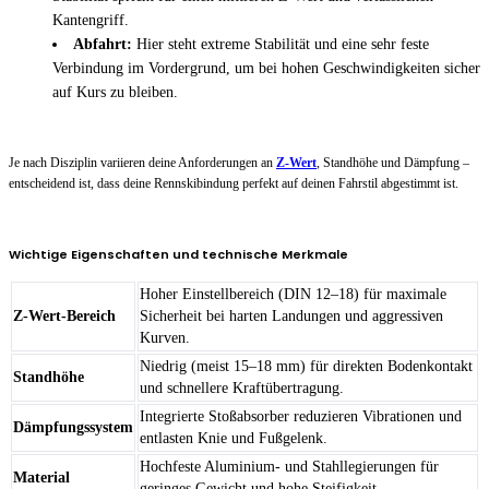
Kantengriff.
Abfahrt:
Hier steht extreme Stabilität und eine sehr feste
Verbindung im Vordergrund, um bei hohen Geschwindigkeiten sicher
auf Kurs zu bleiben.
Je nach Disziplin variieren deine Anforderungen an
Z-Wert
, Standhöhe und Dämpfung –
entscheidend ist, dass deine Rennskibindung perfekt auf deinen Fahrstil abgestimmt ist.
Wichtige Eigenschaften und technische Merkmale
Hoher Einstellbereich (DIN 12–18) für maximale
Z-Wert-Bereich
Sicherheit bei harten Landungen und aggressiven
Kurven.
Niedrig (meist 15–18 mm) für direkten Bodenkontakt
Standhöhe
und schnellere Kraftübertragung.
Integrierte Stoßabsorber reduzieren Vibrationen und
Dämpfungssystem
entlasten Knie und Fußgelenk.
Hochfeste Aluminium- und Stahllegierungen für
Material
geringes Gewicht und hohe Steifigkeit.