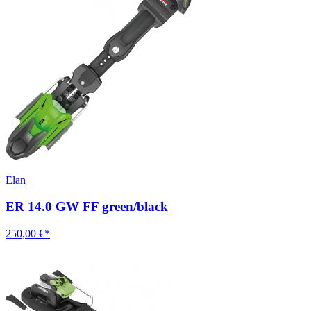
Elan
ER 14.0 GW FF green/black
250,00 €*