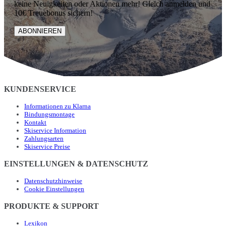
keine Neuigkeiten oder Aktionen mehr! Gleich anmelden und
10€ Treuebonus sichern!
ABONNIEREN
KUNDENSERVICE
Informationen zu Klarna
Bindungsmontage
Kontakt
Skiservice Information
Zahlungsarten
Skiservice Preise
EINSTELLUNGEN & DATENSCHUTZ
Datenschutzhinweise
Cookie Einstellungen
PRODUKTE & SUPPORT
Lexikon