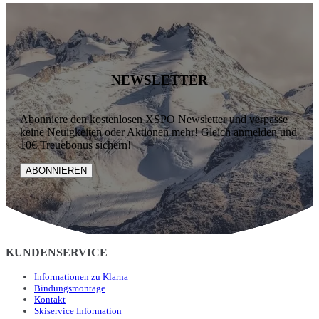
NEWSLETTER
Abonniere den kostenlosen XSPO Newsletter und verpasse
keine Neuigkeiten oder Aktionen mehr! Gleich anmelden und
10€ Treuebonus sichern!
ABONNIEREN
KUNDENSERVICE
Informationen zu Klarna
Bindungsmontage
Kontakt
Skiservice Information