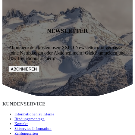
NEWSLETTER
Abonniere den kostenlosen XSPO Newsletter und verpasse
keine Neuigkeiten oder Aktionen mehr! Gleich anmelden und
10€ Treuebonus sichern!
ABONNIEREN
KUNDENSERVICE
Informationen zu Klarna
Bindungsmontage
Kontakt
Skiservice Information
Zahlungsarten