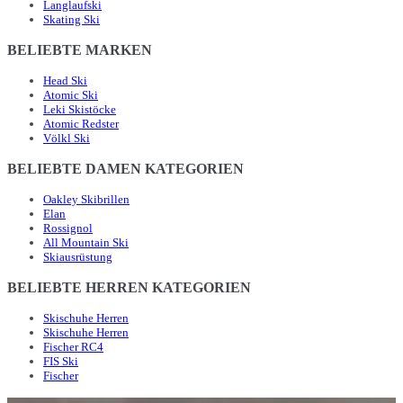
Langlaufski
Skating Ski
BELIEBTE MARKEN
Head Ski
Atomic Ski
Leki Skistöcke
Atomic Redster
Völkl Ski
BELIEBTE DAMEN KATEGORIEN
Oakley Skibrillen
Elan
Rossignol
All Mountain Ski
Skiausrüstung
BELIEBTE HERREN KATEGORIEN
Skischuhe Herren
Skischuhe Herren
Fischer RC4
FIS Ski
Fischer