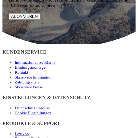
10€ Treuebonus sichern!
ABONNIEREN
KUNDENSERVICE
Informationen zu Klarna
Bindungsmontage
Kontakt
Skiservice Information
Zahlungsarten
Skiservice Preise
EINSTELLUNGEN & DATENSCHUTZ
Datenschutzhinweise
Cookie Einstellungen
PRODUKTE & SUPPORT
Lexikon