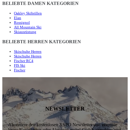
BELIEBTE DAMEN KATEGORIEN
Oakley Skibrillen
Elan
Rossignol
All Mountain Ski
Skiausrüstung
BELIEBTE HERREN KATEGORIEN
Skischuhe Herren
Skischuhe Herren
Fischer RC4
FIS Ski
Fischer
NEWSLETTER
Abonniere den kostenlosen XSPO Newsletter und verpasse
keine Neuigkeiten oder Aktionen mehr! Gleich anmelden und