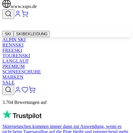
www.xspo.de
SKI
SKIBEKLEIDUNG
ALPIN SKI
RENNSKI
FREESKI
TOURENSKI
LANGLAUF
PREMIUM
SCHNEESCHUHE
MARKEN
SALE
3.704 Bewertungen auf
Skireisetaschen kommen immer dann zur Anwendung, wenn es
nicht beim Tagesausflug auf die Piste bleibt und entsprechend mehr