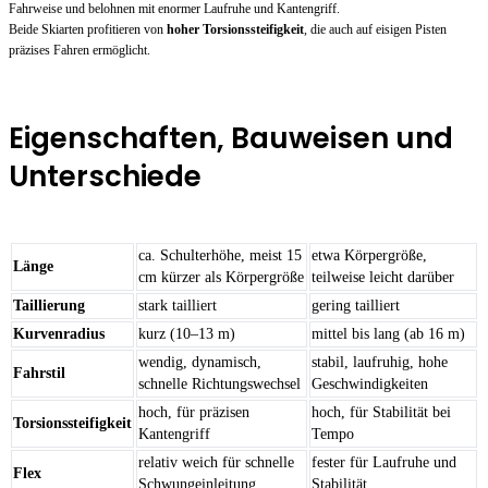
Fahrweise und belohnen mit enormer Laufruhe und Kantengriff.
Beide Skiarten profitieren von
hoher Torsionssteifigkeit
, die auch auf eisigen Pisten
präzises Fahren ermöglicht.
Eigenschaften, Bauweisen und
Unterschiede
ca. Schulterhöhe, meist 15
etwa Körpergröße,
Länge
cm kürzer als Körpergröße
teilweise leicht darüber
Taillierung
stark tailliert
gering tailliert
Kurvenradius
kurz (10–13 m)
mittel bis lang (ab 16 m)
wendig, dynamisch,
stabil, laufruhig, hohe
Fahrstil
schnelle Richtungswechsel
Geschwindigkeiten
hoch, für präzisen
hoch, für Stabilität bei
Torsionssteifigkeit
Kantengriff
Tempo
relativ weich für schnelle
fester für Laufruhe und
Flex
Schwungeinleitung
Stabilität