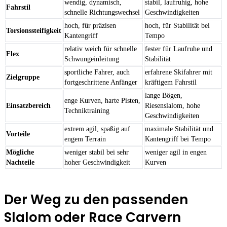
wendig, dynamisch,
stabil, laufruhig, hohe
Fahrstil
schnelle Richtungswechsel
Geschwindigkeiten
hoch, für präzisen
hoch, für Stabilität bei
Torsionssteifigkeit
Kantengriff
Tempo
relativ weich für schnelle
fester für Laufruhe und
Flex
Schwungeinleitung
Stabilität
sportliche Fahrer, auch
erfahrene Skifahrer mit
Zielgruppe
fortgeschrittene Anfänger
kräftigem Fahrstil
lange Bögen,
enge Kurven, harte Pisten,
Einsatzbereich
Riesenslalom, hohe
Techniktraining
Geschwindigkeiten
extrem agil, spaßig auf
maximale Stabilität und
Vorteile
engem Terrain
Kantengriff bei Tempo
Mögliche
weniger stabil bei sehr
weniger agil in engen
Nachteile
hoher Geschwindigkeit
Kurven
Der Weg zu den passenden
Slalom oder Race Carvern