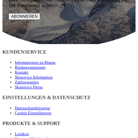
10€ Treuebonus sichern!
ABONNIEREN
KUNDENSERVICE
Informationen zu Klarna
Bindungsmontage
Kontakt
Skiservice Information
Zahlungsarten
Skiservice Preise
EINSTELLUNGEN & DATENSCHUTZ
Datenschutzhinweise
Cookie Einstellungen
PRODUKTE & SUPPORT
Lexikon