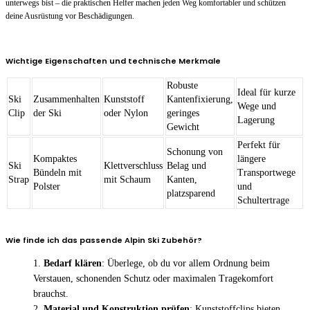
unterwegs bist – die praktischen Helfer machen jeden Weg komfortabler und schützen
deine Ausrüstung vor Beschädigungen.
Wichtige Eigenschaften und technische Merkmale
Robuste
Ideal für kurze
Ski
Zusammenhalten
Kunststoff
Kantenfixierung,
Wege und
Clip
der Ski
oder Nylon
geringes
Lagerung
Gewicht
Perfekt für
Schonung von
Kompaktes
längere
Ski
Klettverschluss
Belag und
Bündeln mit
Transportwege
Strap
mit Schaum
Kanten,
Polster
und
platzsparend
Schultertrage
Wie finde ich das passende Alpin Ski Zubehör?
Bedarf klären
: Überlege, ob du vor allem Ordnung beim
Verstauen, schonenden Schutz oder maximalen Tragekomfort
brauchst.
Material und Konstruktion prüfen
: Kunststoffclips bieten