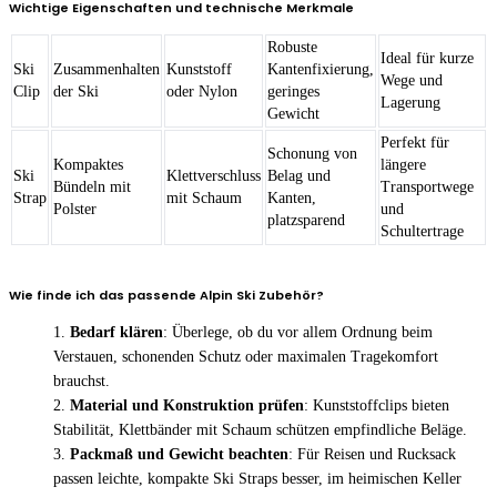
Wichtige Eigenschaften und technische Merkmale
Robuste
Ideal für kurze
Ski
Zusammenhalten
Kunststoff
Kantenfixierung,
Wege und
Clip
der Ski
oder Nylon
geringes
Lagerung
Gewicht
Perfekt für
Schonung von
Kompaktes
längere
Ski
Klettverschluss
Belag und
Bündeln mit
Transportwege
Strap
mit Schaum
Kanten,
Polster
und
platzsparend
Schultertrage
Wie finde ich das passende Alpin Ski Zubehör?
Bedarf klären
: Überlege, ob du vor allem Ordnung beim
Verstauen, schonenden Schutz oder maximalen Tragekomfort
brauchst.
Material und Konstruktion prüfen
: Kunststoffclips bieten
Stabilität, Klettbänder mit Schaum schützen empfindliche Beläge.
Packmaß und Gewicht beachten
: Für Reisen und Rucksack
passen leichte, kompakte Ski Straps besser, im heimischen Keller