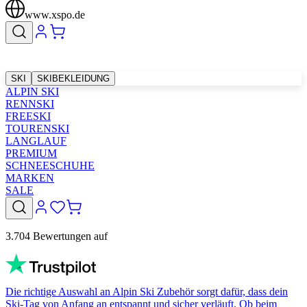
www.xspo.de
SKI
SKIBEKLEIDUNG
ALPIN SKI
RENNSKI
FREESKI
TOURENSKI
LANGLAUF
PREMIUM
SCHNEESCHUHE
MARKEN
SALE
3.704 Bewertungen auf
Die richtige Auswahl an Alpin Ski Zubehör sorgt dafür, dass dein
Ski-Tag von Anfang an entspannt und sicher verläuft. Ob beim