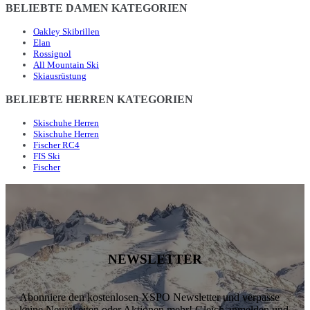
BELIEBTE DAMEN KATEGORIEN
Oakley Skibrillen
Elan
Rossignol
All Mountain Ski
Skiausrüstung
BELIEBTE HERREN KATEGORIEN
Skischuhe Herren
Skischuhe Herren
Fischer RC4
FIS Ski
Fischer
NEWSLETTER
Abonniere den kostenlosen XSPO Newsletter und verpasse
keine Neuigkeiten oder Aktionen mehr! Gleich anmelden und