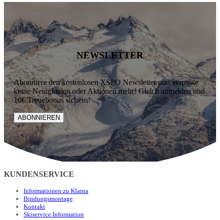
NEWSLETTER
Abonniere den kostenlosen XSPO Newsletter und verpasse
keine Neuigkeiten oder Aktionen mehr! Gleich anmelden und
10€ Treuebonus sichern!
ABONNIEREN
KUNDENSERVICE
Informationen zu Klarna
Bindungsmontage
Kontakt
Skiservice Information