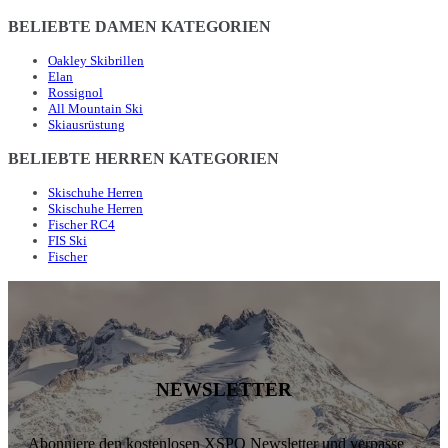
BELIEBTE DAMEN KATEGORIEN
Oakley Skibrillen
Elan
Rossignol
All Mountain Ski
Skiausrüstung
BELIEBTE HERREN KATEGORIEN
Skischuhe Herren
Skischuhe Herren
Fischer RC4
FIS Ski
Fischer
NEWSLETTER
Abonniere den kostenlosen XSPO Newsletter und verpasse