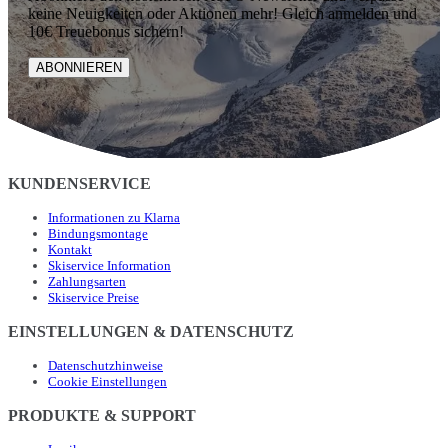
keine Neuigkeiten oder Aktionen mehr! Gleich anmelden und
10€ Treuebonus sichern!
ABONNIEREN
KUNDENSERVICE
Informationen zu Klarna
Bindungsmontage
Kontakt
Skiservice Information
Zahlungsarten
Skiservice Preise
EINSTELLUNGEN & DATENSCHUTZ
Datenschutzhinweise
Cookie Einstellungen
PRODUKTE & SUPPORT