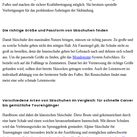
Fußes und machen die sichere Kraftübertragung möglich. Ski besitzen spezielle
Vorfertigungen für das problemlose Anbringen der Skibindung.
Die richtige Größe und Passform von Skischuhen finden
Damit Skischuhe den maximalen Nutzen bringen, müssen sie richtig passen. Zu große und
zu weiche Schuhe geben nicht den nötigen Halt. Als Faustregel gilt, die Schuhe nicht zu
groß zu bestellen, denn die Innenschuhe geben bei Gebrauch nach und dehnen sich schnell
aus. Um die passende Größe zu finden, gibt das
Mondopoint
-System Aufschluss. Es
bezieht sich auf die Fußlänge in Zentimetern. Damit bei der Vermessung die richtige Größe
gefunden wird, sollten dort bereits Skisocken getragen werden. Auch der Leistenwert ist
individuell abhängig von der breitesten Stelle des Fußes. Bei Rennschuhen findet man
meist eine sehr schmale Leistenweite.
Verschiedene Arten von Skischuhen im Vergleich: für schnelle Carver
bis gemütliche Tourengänger
Hardboots sind dabei die klassischen Skischuhe. Diese Boots sind gekennzeichnet durch
eine harte Schale und einen weichen herausnehmbaren Innenschuh. Mit diesen Schuhen
wird das Verletzungsrisiko im Sprunggelenk gemindert. Alpine Skischuhe für
Tourengänger sind besonders leicht in der Ausführung und ermöglichen unbeschwerte