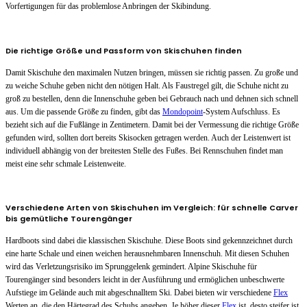
Vorfertigungen für das problemlose Anbringen der Skibindung.
Die richtige Größe und Passform von Skischuhen finden
Damit Skischuhe den maximalen Nutzen bringen, müssen sie richtig passen. Zu große und
zu weiche Schuhe geben nicht den nötigen Halt. Als Faustregel gilt, die Schuhe nicht zu
groß zu bestellen, denn die Innenschuhe geben bei Gebrauch nach und dehnen sich schnell
aus. Um die passende Größe zu finden, gibt das
Mondopoint
-System Aufschluss. Es
bezieht sich auf die Fußlänge in Zentimetern. Damit bei der Vermessung die richtige Größe
gefunden wird, sollten dort bereits Skisocken getragen werden. Auch der Leistenwert ist
individuell abhängig von der breitesten Stelle des Fußes. Bei Rennschuhen findet man
meist eine sehr schmale Leistenweite.
Verschiedene Arten von Skischuhen im Vergleich: für schnelle Carver
bis gemütliche Tourengänger
Hardboots sind dabei die klassischen Skischuhe. Diese Boots sind gekennzeichnet durch
eine harte Schale und einen weichen herausnehmbaren Innenschuh. Mit diesen Schuhen
wird das Verletzungsrisiko im Sprunggelenk gemindert. Alpine Skischuhe für
Tourengänger sind besonders leicht in der Ausführung und ermöglichen unbeschwerte
Aufstiege im Gelände auch mit abgeschnalltem Ski. Dabei bieten wir verschiedene
Flex
Werten an, die den Härtegrad des Schuhs angeben. Je höher dieser
Flex
ist, desto steifer ist