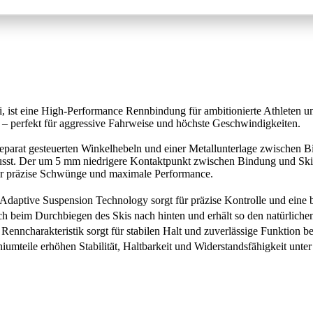
st eine High-Performance Rennbindung für ambitionierte Athleten und 
g – perfekt für aggressive Fahrweise und höchste Geschwindigkeiten.
parat gesteuerten Winkelhebeln und einer Metallunterlage zwischen Bi
sst. Der um 5 mm niedrigere Kontaktpunkt zwischen Bindung und Skisc
 präzise Schwünge und maximale Performance.
aptive Suspension Technology sorgt für präzise Kontrolle und eine b
 beim Durchbiegen des Skis nach hinten und erhält so den natürliche
 Renncharakteristik sorgt für stabilen Halt und zuverlässige Funktion 
umteile erhöhen Stabilität, Haltbarkeit und Widerstandsfähigkeit unt