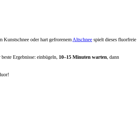
em Kunstschnee oder hart gefrorenem
Altschnee
spielt dieses fluorfreie
r beste Ergebnisse: einbügeln,
10–15 Minuten warten
, dann
luor!