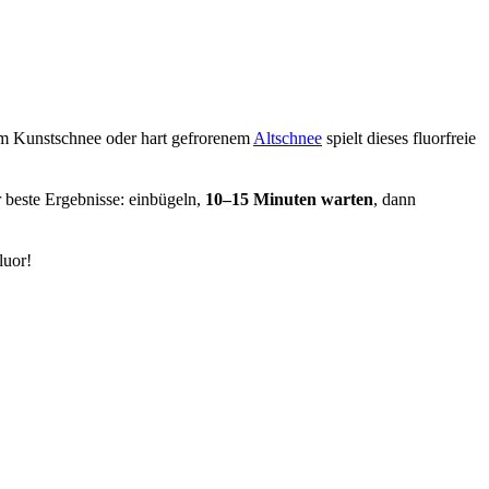
em Kunstschnee oder hart gefrorenem
Altschnee
spielt dieses fluorfreie
r beste Ergebnisse: einbügeln,
10–15 Minuten warten
, dann
luor!