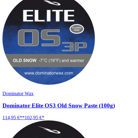
Dominator Wax
Dominator Elite OS3 Old Snow Paste (100g)
114,95 €**
102,95 €*