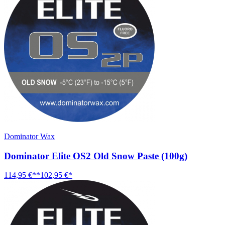
Dominator Wax
Dominator Elite OS2 Old Snow Paste (100g)
114,95 €**
102,95 €*