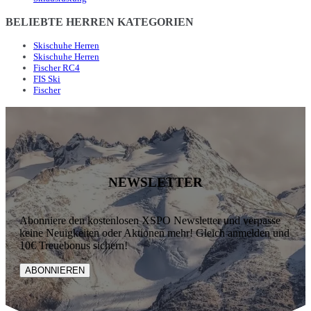
BELIEBTE HERREN KATEGORIEN
Skischuhe Herren
Skischuhe Herren
Fischer RC4
FIS Ski
Fischer
NEWSLETTER
Abonniere den kostenlosen XSPO Newsletter und verpasse
keine Neuigkeiten oder Aktionen mehr! Gleich anmelden und
10€ Treuebonus sichern!
ABONNIEREN