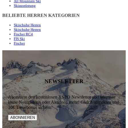
All Mountain Ski
Skiausrüstung
BELIEBTE HERREN KATEGORIEN
Skischuhe Herren
Skischuhe Herren
Fischer RC4
FIS Ski
Fischer
NEWSLETTER
Abonniere den kostenlosen XSPO Newsletter und verpasse
keine Neuigkeiten oder Aktionen mehr! Gleich anmelden und
10€ Treuebonus sichern!
ABONNIEREN