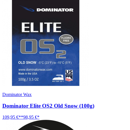
Dominator Wax
Dominator Elite OS2 Old Snow (100g)
109,95 €**
98,95 €*