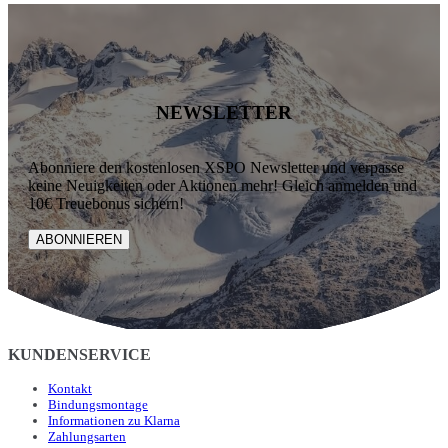
NEWSLETTER
Abonniere den kostenlosen XSPO Newsletter und verpasse
keine Neuigkeiten oder Aktionen mehr! Gleich anmelden und
10€ Treuebonus sichern!
ABONNIEREN
KUNDENSERVICE
Kontakt
Bindungsmontage
Informationen zu Klarna
Zahlungsarten