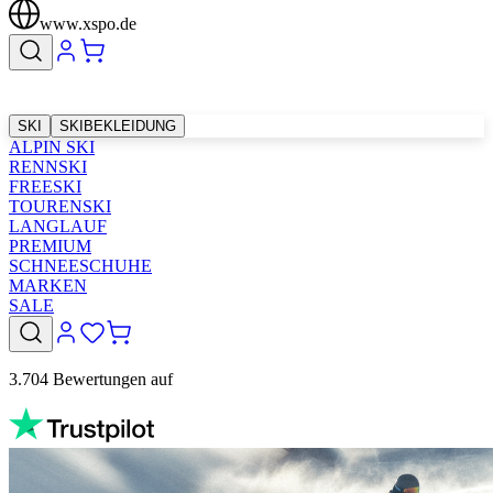
www.xspo.de
SKI
SKIBEKLEIDUNG
ALPIN SKI
RENNSKI
FREESKI
TOURENSKI
LANGLAUF
PREMIUM
SCHNEESCHUHE
MARKEN
SALE
3.704 Bewertungen auf