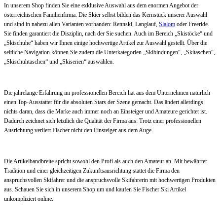
In unserem Shop finden Sie eine exklusive Auswahl aus dem enormen Angebot der
österreichischen Familienfirma. Die Skier selbst bilden das Kernstück unserer Auswahl
und sind in nahezu allen Varianten vorhanden: Rennski, Langlauf,
Slalom
oder Freeride.
Sie finden garantiert die Disziplin, nach der Sie suchen. Auch im Bereich „Skistöcke“ und
„Skischuhe“ haben wir Ihnen einige hochwertige Artikel zur Auswahl gestellt. Über die
seitliche Navigation können Sie zudem die Unterkategorien „Skibindungen“, „Skitaschen“,
„Skischuhtaschen“ und „Skiserien“ auswählen.
Die jahrelange Erfahrung im professionellen Bereich hat aus dem Unternehmen natürlich
einen Top-Ausstatter für die absoluten Stars der Szene gemacht. Das ändert allerdings
nichts daran, dass die Marke auch immer noch an Einsteiger und Amateure gerichtet ist.
Dadurch zeichnet sich letztlich die Qualität der Firma aus: Trotz einer professionellen
Ausrichtung verliert Fischer nicht den Einsteiger aus dem Auge.
Die Artikelbandbreite spricht sowohl den Profi als auch den Amateur an. Mit bewährter
Tradition und einer gleichzeitigen Zukunftsausrichtung stattet die Firma den
anspruchsvollen Skifahrer und die anspruchsvolle Skifahrerin mit hochwertigen Produkten
aus. Schauen Sie sich in unserem Shop um und kaufen Sie Fischer Ski Artikel
unkompliziert online.