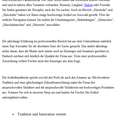
österreichischen Familienfirma. Die Skier selbst bilden das Kernstück unserer Auswahl
und sind in nahezu allen Varianten vorhanden: Rennski, Langlauf,
Slalom
oder Freeride.
Sie finden garantiert die Disziplin, nach der Sie suchen. Auch im Bereich „Skistöcke“ und
„Skischuhe“ haben wir Ihnen einige hochwertige Artikel zur Auswahl gestellt. Über die
seitliche Navigation können Sie zudem die Unterkategorien „Skibindungen“, „Skitaschen“,
„Skischuhtaschen“ und „Skiserien“ auswählen.
Die jahrelange Erfahrung im professionellen Bereich hat aus dem Unternehmen natürlich
einen Top-Ausstatter für die absoluten Stars der Szene gemacht. Das ändert allerdings
nichts daran, dass die Marke auch immer noch an Einsteiger und Amateure gerichtet ist.
Dadurch zeichnet sich letztlich die Qualität der Firma aus: Trotz einer professionellen
Ausrichtung verliert Fischer nicht den Einsteiger aus dem Auge.
Die Artikelbandbreite spricht sowohl den Profi als auch den Amateur an. Mit bewährter
Tradition und einer gleichzeitigen Zukunftsausrichtung stattet die Firma den
anspruchsvollen Skifahrer und die anspruchsvolle Skifahrerin mit hochwertigen Produkten
aus. Schauen Sie sich in unserem Shop um und kaufen Sie Fischer Ski Artikel
unkompliziert online.
Tradition und Innovation vereint