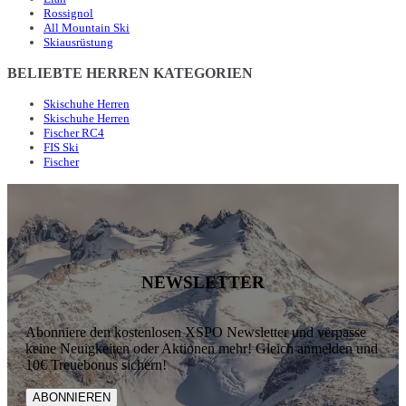
Rossignol
All Mountain Ski
Skiausrüstung
BELIEBTE HERREN KATEGORIEN
Skischuhe Herren
Skischuhe Herren
Fischer RC4
FIS Ski
Fischer
NEWSLETTER
Abonniere den kostenlosen XSPO Newsletter und verpasse
keine Neuigkeiten oder Aktionen mehr! Gleich anmelden und
10€ Treuebonus sichern!
ABONNIEREN