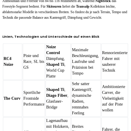
Allmountain und Freeride von 84 bis 116 Millimetern ab, während
Nightstick
das
Freestyle-Segment bedient. Für
Skitouren
liefert die
Transalp
Kollektion leichte,
abfahrtsstarke Modelle in verschiedenen Breiten. So findest du je nach Terrain, Tempo und
Technik die passende Balance aus Kantengriff, Dämpfung und Gewicht.
Linien, Technologien und Unterschiede auf einen Blick
Noize
Maximale
Control
Rennorientierte
Piste und
Beschleunigung,
RC4
Dämpfung,
Fahrer mit
Race, SL bis
Laufruhe und
Noize
Shaped Ti
,
sauberer
GS
Präzision bei
World Cup
Technik
Tempo
Platte
Sehr satter
Ambitionierte
Shaped Ti
,
Kantengriff,
Sportliche
Carver, die
Diago Fiber
,
dynamische
The Curv
Frontside
Vielseitigkeit
Glasfaser-
Radien,
Performance
auf der Piste
Bridge
rennnahes
wollen
Feeling
Lagenaufbau
mit Holzkern,
Breites
Fahrer, die