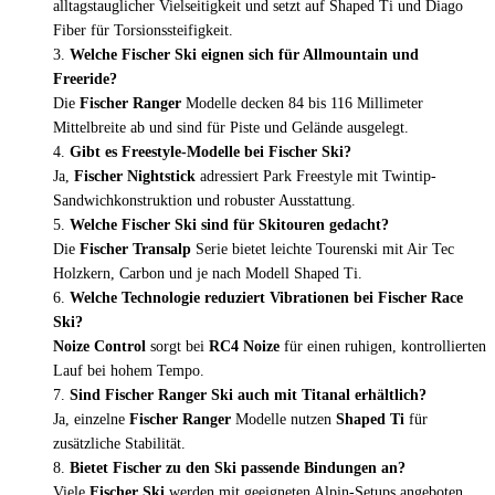
alltagstauglicher Vielseitigkeit und setzt auf Shaped Ti und Diago
Fiber für Torsionssteifigkeit.
Welche Fischer Ski eignen sich für Allmountain und
Freeride?
Die
Fischer Ranger
Modelle decken 84 bis 116 Millimeter
Mittelbreite ab und sind für Piste und Gelände ausgelegt.
Gibt es Freestyle-Modelle bei Fischer Ski?
Ja,
Fischer Nightstick
adressiert Park Freestyle mit Twintip-
Sandwichkonstruktion und robuster Ausstattung.
Welche Fischer Ski sind für Skitouren gedacht?
Die
Fischer Transalp
Serie bietet leichte Tourenski mit Air Tec
Holzkern, Carbon und je nach Modell Shaped Ti.
Welche Technologie reduziert Vibrationen bei Fischer Race
Ski?
Noize Control
sorgt bei
RC4 Noize
für einen ruhigen, kontrollierten
Lauf bei hohem Tempo.
Sind Fischer Ranger Ski auch mit Titanal erhältlich?
Ja, einzelne
Fischer Ranger
Modelle nutzen
Shaped Ti
für
zusätzliche Stabilität.
Bietet Fischer zu den Ski passende Bindungen an?
Viele
Fischer Ski
werden mit geeigneten Alpin-Setups angeboten,