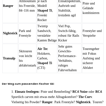
Allmountain
je nach
Einsatzspektrum,
Piste und
Ranger
bis Freeride,
Modell
Auftrieb und
Gelände
84–116 mm
Shaped Ti
,
Stabilität,
kombinieren
Freeski
trotzdem agil
Rocker
Twintip
Viel Pop,
Park und
Sandwich,
Switch-fähig,
Freestyler und
Nightstick
Freestyle
verstärkte
robust für Rails
Verspielte
Kanten Beläge
Kicker
Sehr gutes
Air Tec
Tourengeher
Skitouren
Gewichts-
Holzkern,
mit Fokus
von leicht
Performance-
Transalp
Carbon,
Aufstieg und
bis
Verhältnis,
Shaped Ti
sicherer
abfahrtsstark
ruhiges
(CTI)
Abfahrt
Fahrverhalten
Der Weg zum passenden Fischer Ski
Einsatz festlegen:
Piste und Rennfeeling?
RC4 Noize
oder
RC4
.
Sportlich carven mit etwas mehr Alltagskomfort?
The Curv
.
Vielseitig bis Powder?
Ranger
. Park Freestyle?
Nightstick
. Touren?