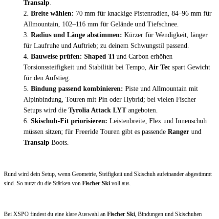
Transalp
.
Breite wählen:
70 mm für knackige Pistenradien, 84–96 mm für
Allmountain, 102–116 mm für Gelände und Tiefschnee.
Radius und Länge abstimmen:
Kürzer für Wendigkeit, länger
für Laufruhe und Auftrieb; zu deinem Schwungstil passend.
Bauweise prüfen:
Shaped Ti
und Carbon erhöhen
Torsionssteifigkeit und Stabilität bei Tempo,
Air Tec
spart Gewicht
für den Aufstieg.
Bindung passend kombinieren:
Piste und Allmountain mit
Alpinbindung, Touren mit Pin oder Hybrid; bei vielen Fischer
Setups wird die
Tyrolia Attack LYT
angeboten.
Skischuh-Fit priorisieren:
Leistenbreite, Flex und Innenschuh
müssen sitzen; für Freeride Touren gibt es passende
Ranger
und
Transalp
Boots.
Rund wird dein Setup, wenn Geometrie, Steifigkeit und Skischuh aufeinander abgestimmt
sind. So nutzt du die Stärken von
Fischer Ski
voll aus.
Bei XSPO findest du eine klare Auswahl an
Fischer Ski
, Bindungen und Skischuhen