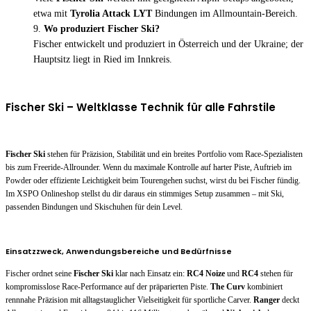
etwa mit
Tyrolia Attack LYT
Bindungen im Allmountain-Bereich.
Wo produziert Fischer Ski?
Fischer entwickelt und produziert in Österreich und der Ukraine; der
Hauptsitz liegt in Ried im Innkreis.
Fischer Ski – Weltklasse Technik für alle Fahrstile
Fischer Ski
stehen für Präzision, Stabilität und ein breites Portfolio vom Race-Spezialisten
bis zum Freeride-Allrounder. Wenn du maximale Kontrolle auf harter Piste, Auftrieb im
Powder oder effiziente Leichtigkeit beim Tourengehen suchst, wirst du bei Fischer fündig.
Im XSPO Onlineshop stellst du dir daraus ein stimmiges Setup zusammen – mit Ski,
passenden Bindungen und Skischuhen für dein Level.
Einsatzzweck, Anwendungsbereiche und Bedürfnisse
Fischer ordnet seine
Fischer Ski
klar nach Einsatz ein:
RC4 Noize
und
RC4
stehen für
kompromisslose Race-Performance auf der präparierten Piste.
The Curv
kombiniert
rennnahe Präzision mit alltagstauglicher Vielseitigkeit für sportliche Carver.
Ranger
deckt