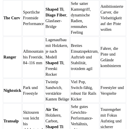
Sehr satter
Ambitionierte
Shaped Ti
,
Kantengriff,
Sportliche
Carver, die
Diago Fiber
,
dynamische
The Curv
Frontside
Vielseitigkeit
Glasfaser-
Radien,
Performance
auf der Piste
Bridge
rennnahes
wollen
Feeling
Lagenaufbau
mit Holzkern,
Breites
Fahrer, die
Allmountain
je nach
Einsatzspektrum,
Piste und
Ranger
bis Freeride,
Modell
Auftrieb und
Gelände
84–116 mm
Shaped Ti
,
Stabilität,
kombinieren
Freeski
trotzdem agil
Rocker
Twintip
Viel Pop,
Park und
Sandwich,
Switch-fähig,
Freestyler und
Nightstick
Freestyle
verstärkte
robust für Rails
Verspielte
Kanten Beläge
Kicker
Sehr gutes
Air Tec
Tourengeher
Skitouren
Gewichts-
Holzkern,
mit Fokus
von leicht
Performance-
Transalp
Carbon,
Aufstieg und
bis
Verhältnis,
Shaped Ti
sicherer