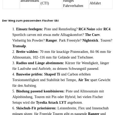
abfahrtsstark
ruhiges
(CTI)
Abfahrt
Fahrverhalten
Der Weg zum passenden Fischer Ski
Einsatz festlegen:
Piste und Rennfeeling?
RC4 Noize
oder
RC4
.
Sportlich carven mit etwas mehr Alltagskomfort?
The Curv
.
Vielseitig bis Powder?
Ranger
. Park Freestyle?
Nightstick
. Touren?
Transalp
.
Breite wählen:
70 mm für knackige Pistenradien, 84–96 mm für
Allmountain, 102–116 mm für Gelände und Tiefschnee.
Radius und Länge abstimmen:
Kürzer für Wendigkeit, länger
für Laufruhe und Auftrieb; zu deinem Schwungstil passend.
Bauweise prüfen:
Shaped Ti
und Carbon erhöhen
Torsionssteifigkeit und Stabilität bei Tempo,
Air Tec
spart Gewicht
für den Aufstieg.
Bindung passend kombinieren:
Piste und Allmountain mit
Alpinbindung, Touren mit Pin oder Hybrid; bei vielen Fischer
Setups wird die
Tyrolia Attack LYT
angeboten.
Skischuh-Fit priorisieren:
Leistenbreite, Flex und Innenschuh
müssen sitzen; für Freeride Touren gibt es passende
Ranger
und