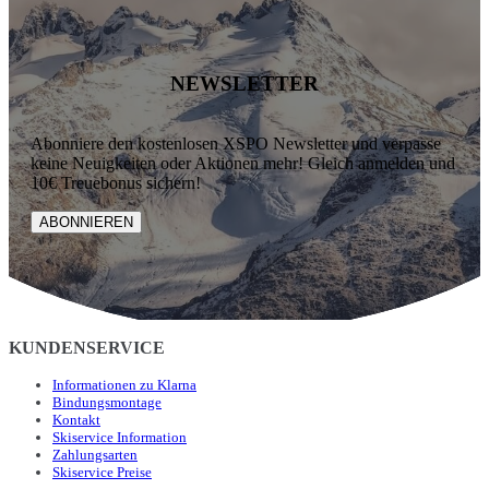
NEWSLETTER
Abonniere den kostenlosen XSPO Newsletter und verpasse
keine Neuigkeiten oder Aktionen mehr! Gleich anmelden und
10€ Treuebonus sichern!
ABONNIEREN
KUNDENSERVICE
Informationen zu Klarna
Bindungsmontage
Kontakt
Skiservice Information
Zahlungsarten
Skiservice Preise