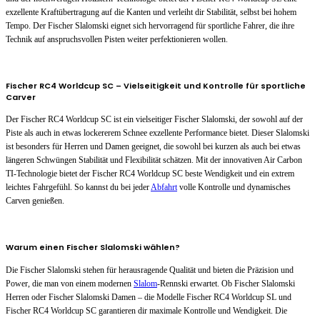
exzellente Kraftübertragung auf die Kanten und verleiht dir Stabilität, selbst bei hohem
Tempo. Der Fischer Slalomski eignet sich hervorragend für sportliche Fahrer, die ihre
Technik auf anspruchsvollen Pisten weiter perfektionieren wollen.
Fischer RC4 Worldcup SC – Vielseitigkeit und Kontrolle für sportliche
Carver
Der Fischer RC4 Worldcup SC ist ein vielseitiger Fischer Slalomski, der sowohl auf der
Piste als auch in etwas lockererem Schnee exzellente Performance bietet. Dieser Slalomski
ist besonders für Herren und Damen geeignet, die sowohl bei kurzen als auch bei etwas
längeren Schwüngen Stabilität und Flexibilität schätzen. Mit der innovativen Air Carbon
TI-Technologie bietet der Fischer RC4 Worldcup SC beste Wendigkeit und ein extrem
leichtes Fahrgefühl. So kannst du bei jeder
Abfahrt
volle Kontrolle und dynamisches
Carven genießen.
Warum einen Fischer Slalomski wählen?
Die Fischer Slalomski stehen für herausragende Qualität und bieten die Präzision und
Power, die man von einem modernen
Slalom
-Rennski erwartet. Ob Fischer Slalomski
Herren oder Fischer Slalomski Damen – die Modelle Fischer RC4 Worldcup SL und
Fischer RC4 Worldcup SC garantieren dir maximale Kontrolle und Wendigkeit. Die