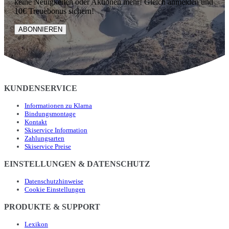
keine Neuigkeiten oder Aktionen mehr! Gleich anmelden und
10€ Treuebonus sichern!
ABONNIEREN
KUNDENSERVICE
Informationen zu Klarna
Bindungsmontage
Kontakt
Skiservice Information
Zahlungsarten
Skiservice Preise
EINSTELLUNGEN & DATENSCHUTZ
Datenschutzhinweise
Cookie Einstellungen
PRODUKTE & SUPPORT
Lexikon