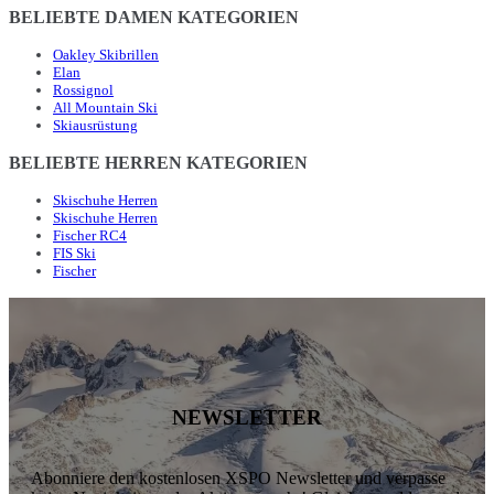
BELIEBTE DAMEN KATEGORIEN
Oakley Skibrillen
Elan
Rossignol
All Mountain Ski
Skiausrüstung
BELIEBTE HERREN KATEGORIEN
Skischuhe Herren
Skischuhe Herren
Fischer RC4
FIS Ski
Fischer
NEWSLETTER
Abonniere den kostenlosen XSPO Newsletter und verpasse