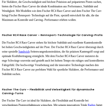
Für Skifahrer, die Geschwindigkeit und höchste Präzision auf präparierten Pisten suchen,
bieten die Fischer Race Carver die ideale Kombination aus Performance, Stabilität und
Wendigkeit. Mit Modellen wie dem Fischer RC4 Race Carver und dem Fischer The Curv
bringt Fischer Rennsport- Technologie auf die Piste, speziell entwickelt für alle, die das
Maximum an Kontrolle und Carving- Performance erleben wollen.
Fischer RC4 Race Carver – Rennsport-Technologie für Carving-Profis
Die Fischer RC4 Race Carver stehen für höchste Stabilität und exzellente Kantenkontrolle
bei hohen Geschwindigkeiten auf der Piste. Der Fischer RC4 Race Carver überzeugt durch
seine spezielle
Sandwich
-Seitenwangenkonstruktion, die für präzisen Kantengriff sorgt und
optimale Kraftübertragung ermöglicht. Mit dem Fischer RC4 Race Carver meisterst du
enge Schwünge souverän und genießt auch bei hohem Tempo ein ruhiges und kontrolliertes
Fahrgefühl. Die hochwertige Verarbeitung und die innovative Technologie machen den
Fischer RC4 Race Carver zur perfekten Wahl für sportliche Skifahrer, die Performance und
Stabilität suchen.
Fischer The Curv – Flexibilität und Vielseitigkeit für dynamische
Carving-Turns
Der Fischer The Curv ist ideal für Skifahrer, die Flexibilität und Kontrolle bei
verschiedenen Pistenverhältnissen wünschen. Mit seinem innovativen Triple
Radius
bietet