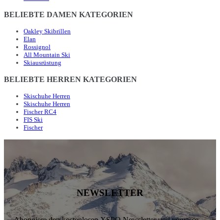
BELIEBTE DAMEN KATEGORIEN
Oakley Skibrillen
Elan
Rossignol
All Mountain Ski
Skiausrüstung
BELIEBTE HERREN KATEGORIEN
Skischuhe Herren
Skischuhe Herren
Fischer RC4
FIS Ski
Fischer
NEWSLETTER
Abonniere den kostenlosen XSPO Newsletter und verpasse