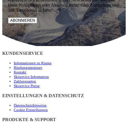
keine Neuigkeiten oder Aktionen mehr! Gleich anmelden und
10€ Treuebonus sichern!
ABONNIEREN
KUNDENSERVICE
Informationen zu Klarna
Bindungsmontage
Kontakt
Skiservice Information
Zahlungsarten
Skiservice Preise
EINSTELLUNGEN & DATENSCHUTZ
Datenschutzhinweise
Cookie Einstellungen
PRODUKTE & SUPPORT