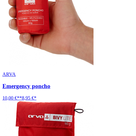
ARVA
Emergency poncho
10,00 €**
8,95 €*