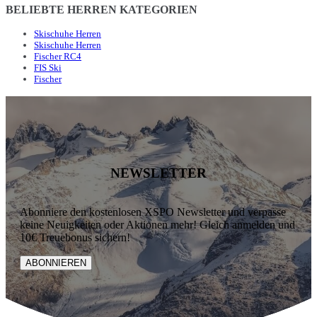
BELIEBTE HERREN KATEGORIEN
Skischuhe Herren
Skischuhe Herren
Fischer RC4
FIS Ski
Fischer
NEWSLETTER
Abonniere den kostenlosen XSPO Newsletter und verpasse
keine Neuigkeiten oder Aktionen mehr! Gleich anmelden und
10€ Treuebonus sichern!
ABONNIEREN