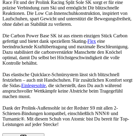
Race Fit und der Prolink Racing Split Sole SK sorgt er für eine
präzise Verbindung zum Ski und ermöglicht Dir blitzschnelle
Reaktionen. Die Low Cut-Innenschuhkonstruktion, inspiriert von
Laufschuhen, spart Gewicht und unterstützt die Bewegungsfreiheit,
ohne dabei an Stabilität zu verlieren.
Die Carbon Power Base SK ist aus einem einzigen Stück Carbon
gefertigt und bietet dank speziellem Skating-
Flex
eine
beeindruckende Kraftübertragung und maximale Beschleunigung.
Dazu stabilisiert die carbonverstärkte Manschette den Knöchel
optimal, damit Du selbst bei Höchstgeschwindigkeit die volle
Kontrolle behältst.
Das elastische Quicklace-Schnürsystem lässt sich blitzschnell
festziehen – auch mit Handschuhen. Für zusätzlichen Komfort sorgt
die Sidas-
Einlegesohle
, die sicherstellt, dass Du auch während
anspruchsvoller Wettkämpfe keine Abstriche beim Tragegefühl
machen musst.
Dank der Prolink-Außensohle ist der Redster S9 mit allen 2-
Schienen-Bindungen kompatibel, einschließlich NNN® und
Turnamic®. Mit diesem Schuh von Atomic bist Du bereit für Top-
Leistungen auf jeder Strecke!