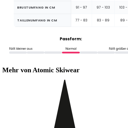
91 - 97
97 - 103
103 -
BRUSTUMFANG IN CM
77 - 83
83 - 89
89 -
TAILLENUMFANG IN CM
Passform:
Fällt kleiner aus
Normal
Fällt größer
Mehr von Atomic Skiwear