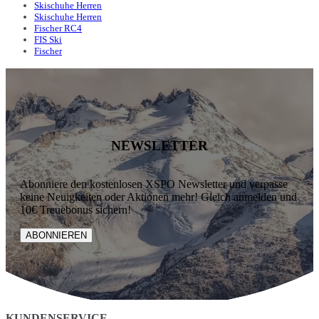
Skischuhe Herren
Skischuhe Herren
Fischer RC4
FIS Ski
Fischer
NEWSLETTER
Abonniere den kostenlosen XSPO Newsletter und verpasse
keine Neuigkeiten oder Aktionen mehr! Gleich anmelden und
10€ Treuebonus sichern!
ABONNIEREN
KUNDENSERVICE