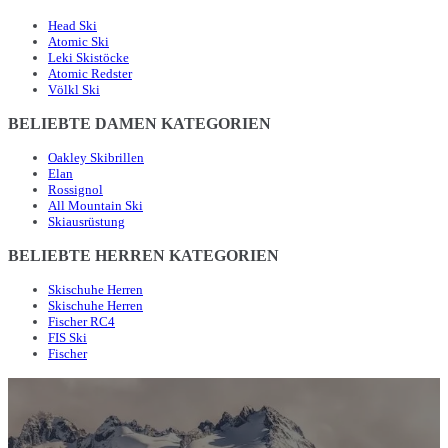
Head Ski
Atomic Ski
Leki Skistöcke
Atomic Redster
Völkl Ski
BELIEBTE DAMEN KATEGORIEN
Oakley Skibrillen
Elan
Rossignol
All Mountain Ski
Skiausrüstung
BELIEBTE HERREN KATEGORIEN
Skischuhe Herren
Skischuhe Herren
Fischer RC4
FIS Ski
Fischer