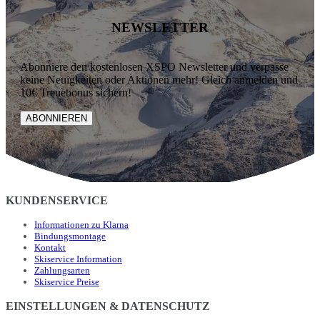
NEWSLETTER
Abonniere den kostenlosen XSPO Newsletter und verpasse
keine Neuigkeiten oder Aktionen mehr! Gleich anmelden und
10€ Treuebonus sichern!
ABONNIEREN
KUNDENSERVICE
Informationen zu Klarna
Bindungsmontage
Kontakt
Skiservice Information
Zahlungsarten
Skiservice Preise
EINSTELLUNGEN & DATENSCHUTZ