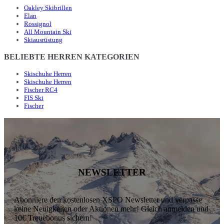
Oakley Skibrillen
Elan
Rossignol
All Mountain Ski
Skiausrüstung
BELIEBTE HERREN KATEGORIEN
Skischuhe Herren
Skischuhe Herren
Fischer RC4
FIS Ski
Fischer
NEWSLETTER
Abonniere den kostenlosen XSPO Newsletter und verpasse
keine Neuigkeiten oder Aktionen mehr! Gleich anmelden und
10€ Treuebonus sichern!