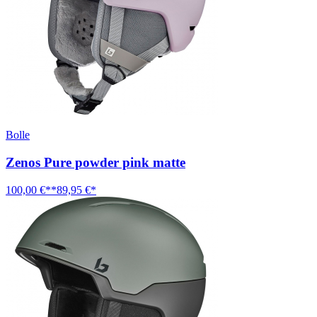
Bolle
Zenos Pure powder pink matte
100,00 €**
89,95 €*