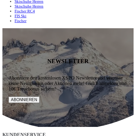
Skischuhe Herren
Skischuhe Herren
Fischer RC4
FIS Ski
Fischer
NEWSLETTER
Abonniere den kostenlosen XSPO Newsletter und verpasse
keine Neuigkeiten oder Aktionen mehr! Gleich anmelden und
10€ Treuebonus sichern!
ABONNIEREN
KUNDENSERVICE