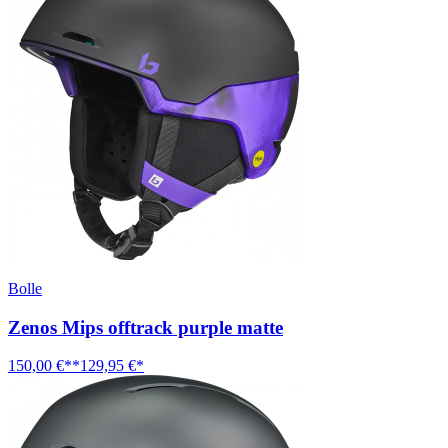
Bolle
Zenos Mips offtrack purple matte
150,00 €**
129,95 €*