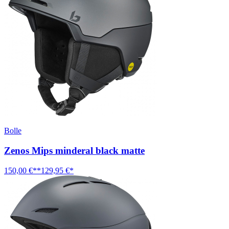
Bolle
Zenos Mips minderal black matte
150,00 €**
129,95 €*