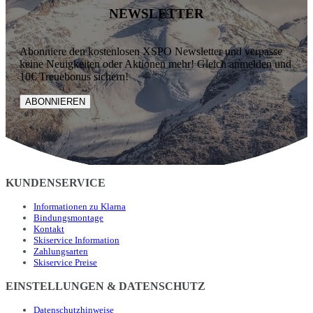
NEWSLETTER
Abonniere den kostenlosen XSPO Newsletter und verpasse
keine Neuigkeiten oder Aktionen mehr! Gleich anmelden und
10€ Treuebonus sichern!
ABONNIEREN
KUNDENSERVICE
Informationen zu Klarna
Bindungsmontage
Kontakt
Skiservice Information
Zahlungsarten
Skiservice Preise
EINSTELLUNGEN & DATENSCHUTZ
Datenschutzhinweise