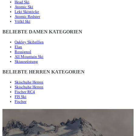
Head Ski
Atomic Ski
Leki Skistöcke
Atomic Redster
Völkl Ski
BELIEBTE DAMEN KATEGORIEN
Oakley Skibrillen
Elan
Rossignol
All Mountain Ski
Skiausrüstung
BELIEBTE HERREN KATEGORIEN
Skischuhe Herren
Skischuhe Herren
Fischer RC4
FIS Ski
Fischer