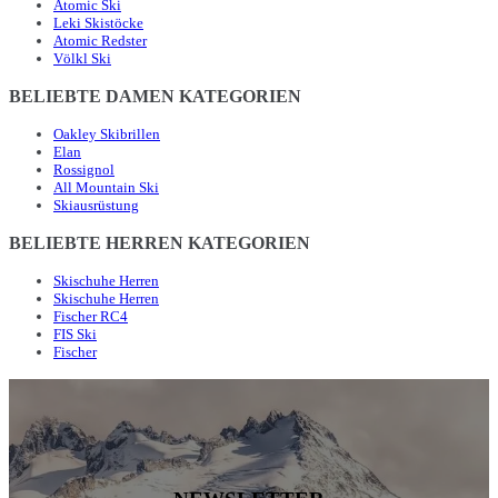
Atomic Ski
Leki Skistöcke
Atomic Redster
Völkl Ski
BELIEBTE DAMEN KATEGORIEN
Oakley Skibrillen
Elan
Rossignol
All Mountain Ski
Skiausrüstung
BELIEBTE HERREN KATEGORIEN
Skischuhe Herren
Skischuhe Herren
Fischer RC4
FIS Ski
Fischer