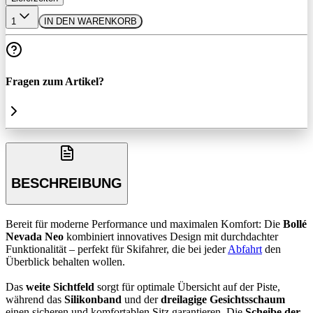
1
IN DEN WARENKORB
Fragen zum Artikel?
BESCHREIBUNG
Bereit für moderne Performance und maximalen Komfort: Die
Bollé
Nevada Neo
kombiniert innovatives Design mit durchdachter
Funktionalität – perfekt für Skifahrer, die bei jeder
Abfahrt
den
Überblick behalten wollen.
Das
weite Sichtfeld
sorgt für optimale Übersicht auf der Piste,
während das
Silikonband
und der
dreilagige Gesichtsschaum
einen sicheren und komfortablen Sitz garantieren. Die
Scheibe der