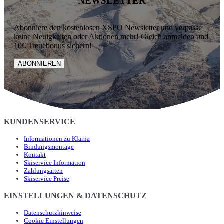
NEWSLETTER
Abonniere den kostenlosen XSPO Newsletter und verpasse
keine Neuigkeiten oder Aktionen mehr! Gleich anmelden und
10€ Treuebonus sichern!
ABONNIEREN
KUNDENSERVICE
Informationen zu Klarna
Bindungsmontage
Kontakt
Skiservice Information
Zahlungsarten
Skiservice Preise
EINSTELLUNGEN & DATENSCHUTZ
Datenschutzhinweise
Cookie Einstellungen