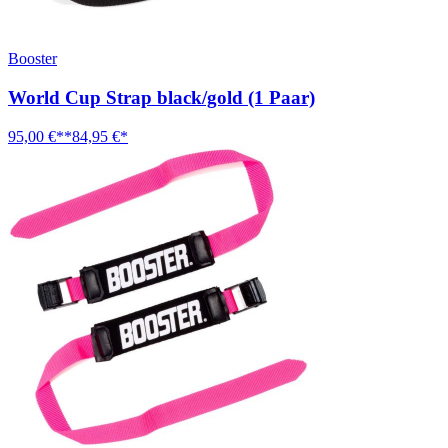
Booster
World Cup Strap black/gold (1 Paar)
95,00 €**
84,95 €*