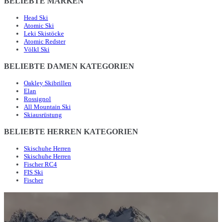
BELIEBTE MARKEN
Head Ski
Atomic Ski
Leki Skistöcke
Atomic Redster
Völkl Ski
BELIEBTE DAMEN KATEGORIEN
Oakley Skibrillen
Elan
Rossignol
All Mountain Ski
Skiausrüstung
BELIEBTE HERREN KATEGORIEN
Skischuhe Herren
Skischuhe Herren
Fischer RC4
FIS Ski
Fischer