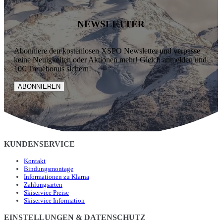
NEWSLETTER
Abonniere den kostenlosen XSPO Newsletter und verpasse
keine Neuigkeiten oder Aktionen mehr! Gleich anmelden und
10€ Treuebonus sichern!
ABONNIEREN
KUNDENSERVICE
Kontakt
Bindungsmontage
Informationen zu Klarna
Zahlungsarten
Skiservice Preise
Skiservice Information
EINSTELLUNGEN & DATENSCHUTZ