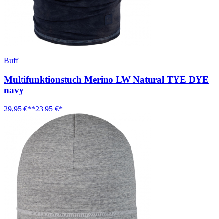
Buff
Multifunktionstuch Merino LW Natural TYE DYE
navy
29,95 €**
23,95 €*