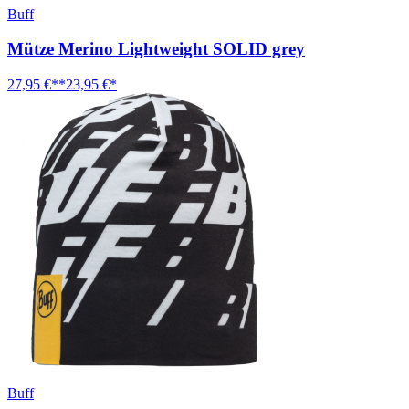
Buff
Mütze Merino Lightweight SOLID grey
27,95 €**
23,95 €*
Buff