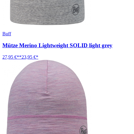
Buff
Mütze Merino Lightweight SOLID light grey
27,95 €**
23,95 €*