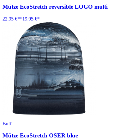
Mütze EcoStretch reversible LOGO multi
22,95 €**
19,95 €*
Buff
Mütze EcoStretch OSER blue