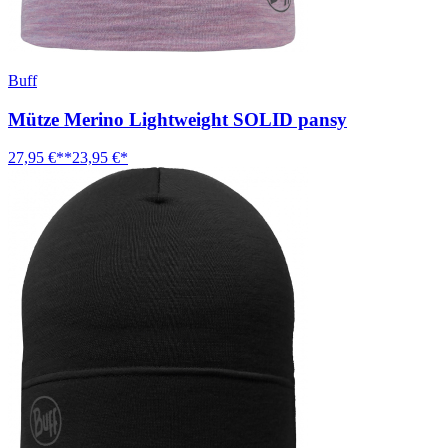
Buff
Mütze Merino Lightweight SOLID pansy
27,95 €**
23,95 €*