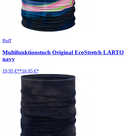
Buff
Multifunktionstuch Original EcoStretch LARTO
navy
19,95 €**
16,95 €*