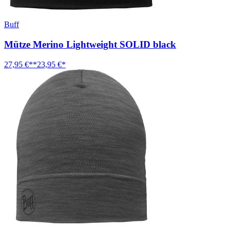
Buff
Mütze Merino Lightweight SOLID black
27,95 €**
23,95 €*