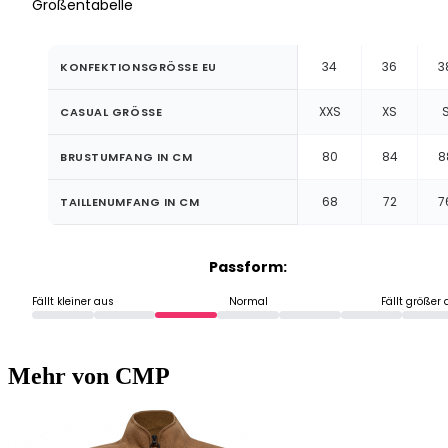
Größentabelle
34
36
3
KONFEKTIONSGRÖSSE EU
XXS
XS
CASUAL GRÖSSE
80
84
8
BRUSTUMFANG IN CM
68
72
7
TAILLENUMFANG IN CM
Passform:
Fällt kleiner aus
Normal
Fällt größer
Mehr von CMP