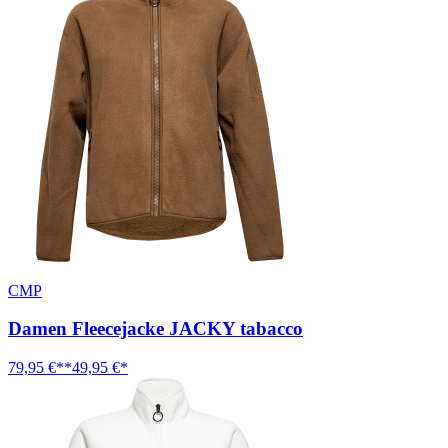
CMP
Damen Fleecejacke JACKY tabacco
79,95 €**
49,95 €*