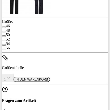
Größe:
46
48
50
52
54
56
Größentabelle
1
IN DEN WARENKORB
Fragen zum Artikel?